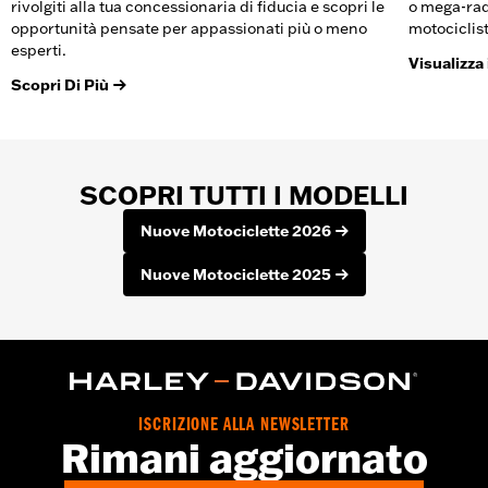
rivolgiti alla tua concessionaria di fiducia e scopri le
o mega-rad
opportunità pensate per appassionati più o meno
motociclisti 
esperti.
Visualizza 
Scopri Di Più
SCOPRI TUTTI I MODELLI
Nuove Motociclette 2026
Nuove Motociclette 2025
ISCRIZIONE ALLA NEWSLETTER
Rimani aggiornato