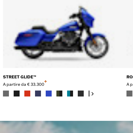
STREET GLIDE™
RO
+
A partire da
€ 33.300
A p