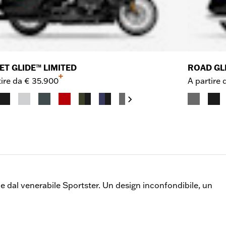
ET GLIDE™ LIMITED
ROAD GL
+
ire da
€ 35.900
A partire 
ne dal venerabile Sportster. Un design inconfondibile, un