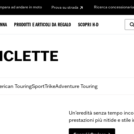
Impara ad andare in moto
Ricerca concessionaria
Prova su strada
NNA
PRODOTTI E ARTICOLI DA REGALO
SCOPRI H-D
ICLETTE
rican Touring
Sport
Trike
Adventure Touring
Un’eredità senza tempo incon
prestazioni più nitide e stile