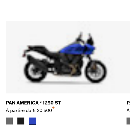
PAN AMERICA™ 1250 ST
P
+
A partire da
€ 20.500
A