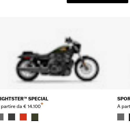
IGHTSTER™ SPECIAL
SPOR
+
 partire da
€ 14.100
A part