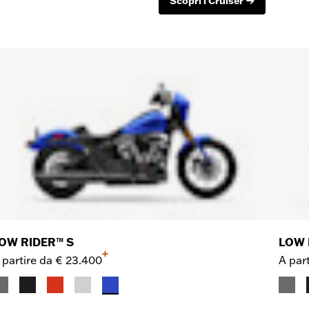
Scopri i Cruiser
OW RIDER™ S
LOW 
+
 partire da
€ 23.400
A part