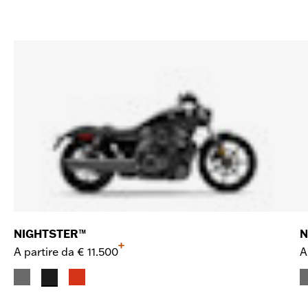
NIGHTSTER™
N
+
A partire da
€ 11.500
A