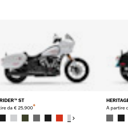
RIDER™ ST
HERITAG
+
ire da
€ 25.900
A partire 