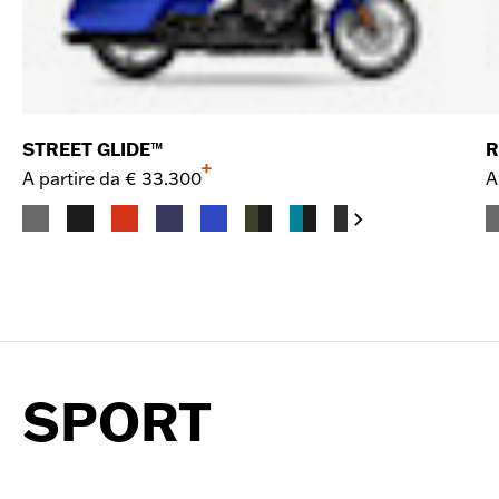
STREET GLIDE™
R
+
A partire da
€ 33.300
A
SPORT