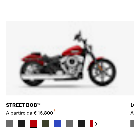
STREET BOB™
L
+
A partire da
€ 16.800
A