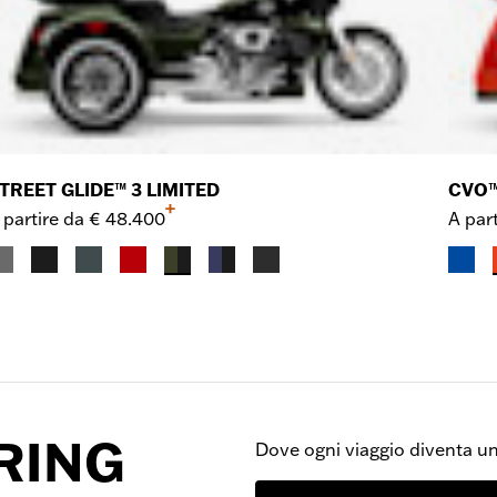
TREET GLIDE™ 3 LIMITED
CVO™
+
 partire da
€ 48.400
A part
RING
Dove ogni viaggio diventa un