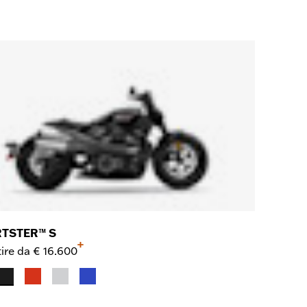
TSTER™ S
+
ire da
€ 16.600