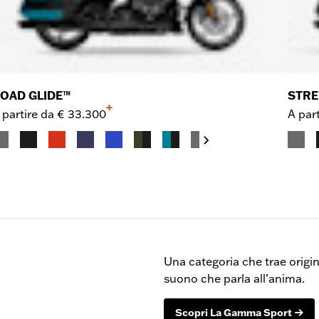
OAD GLIDE™
STRE
+
 partire da
€ 33.300
A part
Una categoria che trae origi
suono che parla all’anima.
Scopri La Gamma Sport