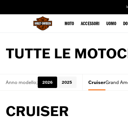
web accessibility
MOTO
ACCESSORI
UOMO
DO
TUTTE LE MOTOC
Anno modello;
Cruiser
Grand Ame
2026
2025
CRUISER