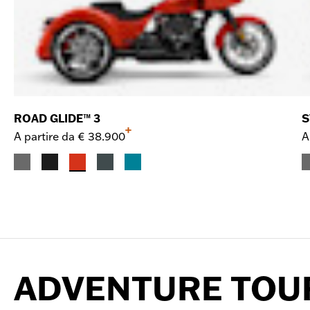
ROAD GLIDE™ 3
S
+
A partire da
€ 38.900
A
ADVENTURE TOU