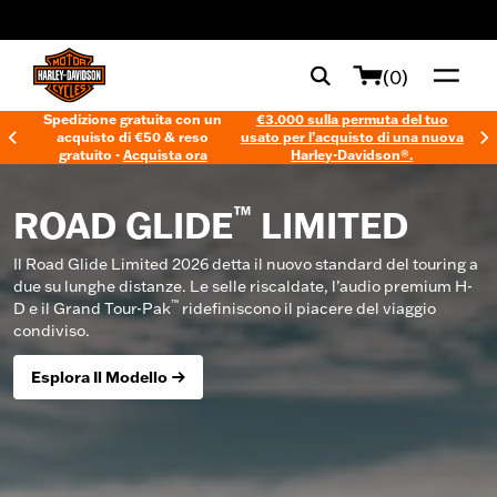
web accessibility
(0)
Spedizione gratuita con un
€3.000 sulla permuta del tuo
acquisto di €50 & reso
usato per l’acquisto di una nuova
gratuito -
Acquista ora
Harley-Davidson®.
™
ROAD GLIDE
LIMITED
Il Road Glide Limited 2026 detta il nuovo standard del touring a
due su lunghe distanze. Le selle riscaldate, l’audio premium H-
™
D e il Grand Tour-Pak
ridefiniscono il piacere del viaggio
condiviso.
Esplora Il Modello