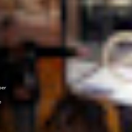
per
e