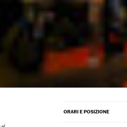
a
ORARI E POSIZIONE
Situato nel campus dell'H-D 
 al