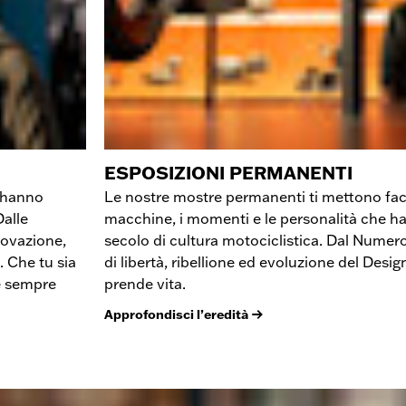
ESPOSIZIONI PERMANENTI
e hanno
Le nostre mostre permanenti ti mettono facc
alle
macchine, i momenti e le personalità che h
nnovazione,
secolo di cultura motociclistica. Dal Numero 
. Che tu sia
di libertà, ribellione ed evoluzione del Desi
’è sempre
prende vita.
Approfondisci l’eredità