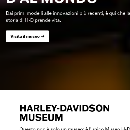
Dai primi modelli alle innovazioni più recenti, è qui che l
storia di H-D prende vita.
Visita il museo
HARLEY-DAVIDSON
MUSEUM
Questo non è solo un museo: è l’unico Museo H-D