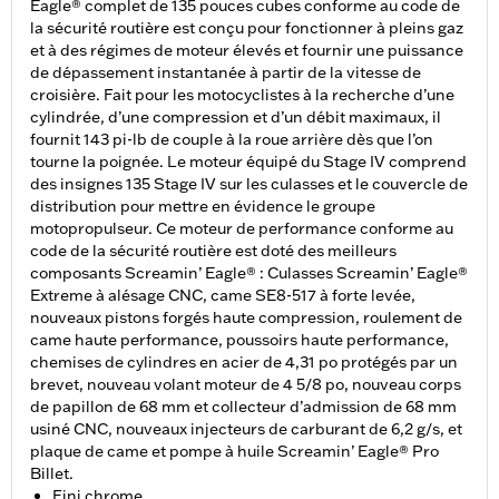
Eagle® complet de 135 pouces cubes conforme au code de
la sécurité routière est conçu pour fonctionner à pleins gaz
et à des régimes de moteur élevés et fournir une puissance
de dépassement instantanée à partir de la vitesse de
croisière. Fait pour les motocyclistes à la recherche d’une
cylindrée, d’une compression et d’un débit maximaux, il
fournit 143 pi-lb de couple à la roue arrière dès que l’on
tourne la poignée. Le moteur équipé du Stage IV comprend
des insignes 135 Stage IV sur les culasses et le couvercle de
distribution pour mettre en évidence le groupe
motopropulseur. Ce moteur de performance conforme au
code de la sécurité routière est doté des meilleurs
composants Screamin’ Eagle® : Culasses Screamin’ Eagle®
Extreme à alésage CNC, came SE8-517 à forte levée,
nouveaux pistons forgés haute compression, roulement de
came haute performance, poussoirs haute performance,
chemises de cylindres en acier de 4,31 po protégés par un
brevet, nouveau volant moteur de 4 5/8 po, nouveau corps
de papillon de 68 mm et collecteur d’admission de 68 mm
usiné CNC, nouveaux injecteurs de carburant de 6,2 g/s, et
plaque de came et pompe à huile Screamin’ Eagle® Pro
Billet.
Fini chrome