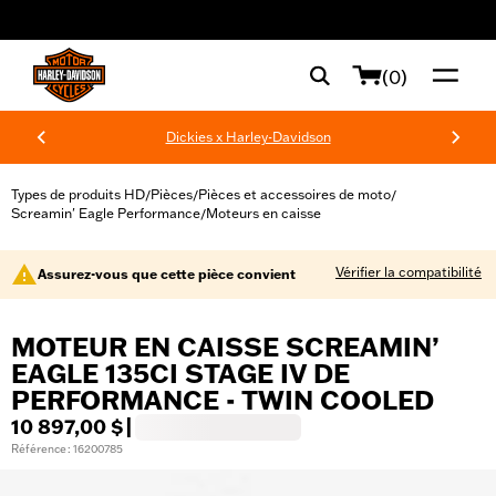
web accessibility
(0)
Dickies x Harley-Davidson
Types de produits HD
Pièces
Pièces et accessoires de moto
/
/
/
Screamin' Eagle Performance
Moteurs en caisse
/
Vérifier la compatibilité
Assurez-vous que cette pièce convient
MOTEUR EN CAISSE SCREAMIN’
EAGLE 135CI STAGE IV DE
PERFORMANCE - TWIN COOLED
10 897,00 $
|
Référence : 16200785