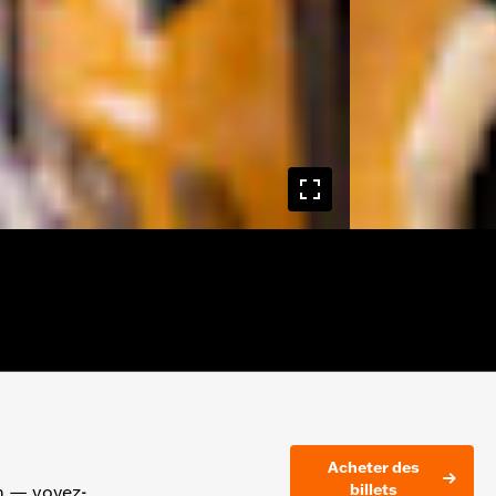
Acheter des
billets
on — voyez-