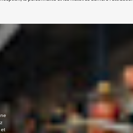
une
ez
 et