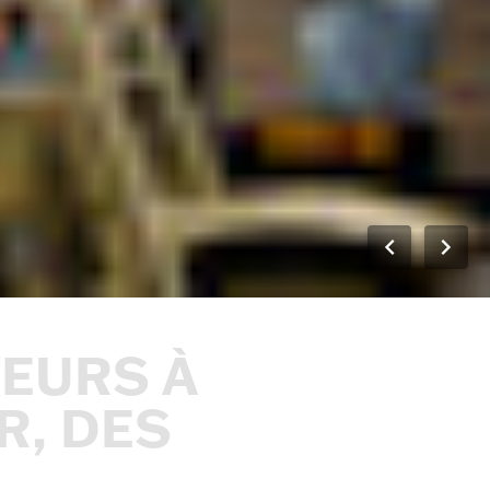
EURS
À
R,
DES