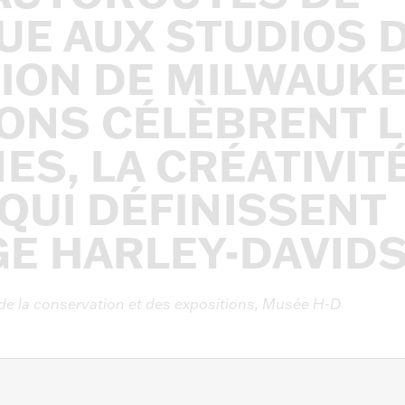
UE
AUX
STUDIOS
ION
DE
MILWAUKE
IONS
CÉLÈBRENT
L
ES,
LA
CRÉATIVIT
QUI
DÉFINISSENT
GE
HARLEY-DAVID
de
la
conservation
et
des
expositions,
Musée
H-D