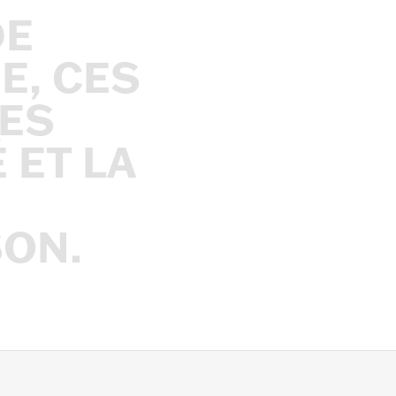
DE
E,
CES
ES
É
ET
LA
SON.