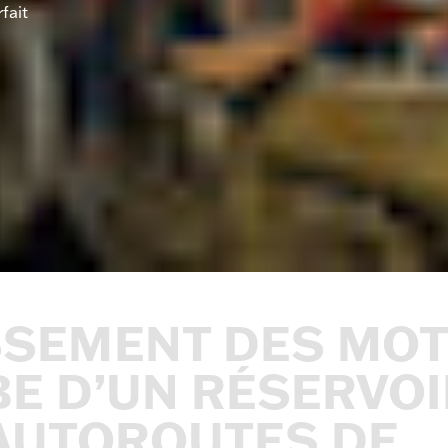
fait
SSEMENT
DES
MOT
BE
D’UN
RÉSERVOI
AUTOROUTES
DE