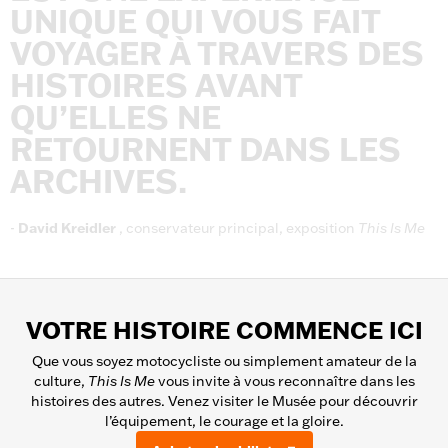
UNIQUE
QUI
VOUS
FAIT
VOYAGER
À
TRAVERS
DES
HISTOIRES
AVANT
QU’ELLES
NE
RETOURNENT
DANS
LES
ARCHIVES.
-
David
Kreidler
,
conservateur
principal,
exposition
This
Is
Me
VOTRE HISTOIRE COMMENCE ICI
Que vous soyez motocycliste ou simplement amateur de la
culture,
This Is Me
vous invite à vous reconnaître dans les
histoires des autres. Venez visiter le Musée pour découvrir
l’équipement, le courage et la gloire.