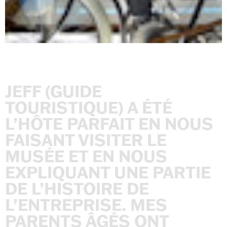
JEFF
(GUIDE
TOURISTIQUE)
A
ÉTÉ
L’HÔTE
PARFAIT
EN
NOUS
FAISANT
VISITER
LE
MUSÉE
ET
EN
NOUS
EXPLIQUANT
UNE
PARTIE
DE
L’HISTOIRE
DE
L’ENTREPRISE.
MES
PARENTS
ÂGÉS
ONT