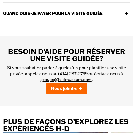
Un remboursement sera émis si vous annulez avec un préavis
d’au moins 24 heures.
QUAND DOIS-JE PAYER POUR LA VISITE GUIDÉE
Les visites guidées doivent être payées au moins 2 semaines à
l’avance. Les visites autoguidées peuvent être payées à l’arrivée.
BESOIN D’AIDE POUR RÉSERVER
UNE VISITE GUIDÉE?
Si vous souhaitez parler à quelqu’un pour planifier une visite
privée, appelez-nous au (414) 287‑2799 ou écrivez-nous à
groups@h-dmuseum.com
.
Nous joindre
PLUS DE FAÇONS D’EXPLOREZ LES
EXPÉRIENCES H-D