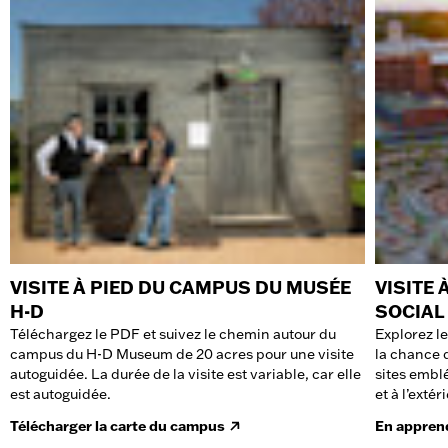
VISITE À PIED DU CAMPUS DU MUSÉE
VISITE 
H-D
SOCIAL
Téléchargez le PDF et suivez le chemin autour du
Explorez l
campus du H-D Museum de 20 acres pour une visite
la chance 
autoguidée. La durée de la visite est variable, car elle
sites embl
est autoguidée.
et à l’extér
Télécharger la carte du campus
En appren