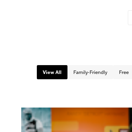
View All
Family-Friendly
Free