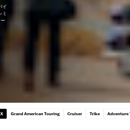
グバイ
レミ
ツー
 X
Grand American Touring
Cruiser
Trike
Adventure 