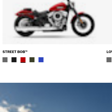
STREET BOB™
LO