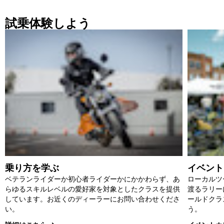
試乗体験しよう
乗り方を学ぶ
イベント
ベテランライダーか初心者ライダーかにかかわらず、あ
ローカルツ
らゆるスキルレベルの愛好家を対象としたクラスを提供
渡るラリー
しています。お近くのディーラーにお問い合わせくださ
ールドクラ
い。
う。