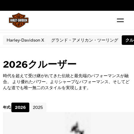
web accessibility
Harley-Davidson X
グランド・アメリカン・ツーリング
クル
2026クルーザー
時代を超えて受け継がれてきた伝統と最先端のパフォーマンスが融
合。 より優れたパワー、よりシャープなパフォーマンス、そしてど
んな道でも唯一無二のスタイルを実現します。
2026
2025
年式;