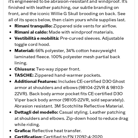
it’s engineered to be abrasion-resistant and windproof. It’s
finished with leather patching, our subtle branding on
front, and the iconic Willie G Skull brooding on back. See
all of its specs below, then claim yours while supplies last.
Rimani tranquillo
:
Zippered side vents for airflow.
Rimani al caldo
:
Made with windproof materials.
Vestibilità e mobilità
:
Pre-curved sleeves. Adjustable
toggle cord hood.
Materiali
:
66% polyester, 34% cotton heavyweight
laminated fleece. 100% polyester mesh partial back
lining.
Chiusura
:
Two-way zipper front.
TASCHE
:
Zippered hand-warmer pockets.
Additional Features
:
Includes CE-certified D3O Ghost
armor at shoulders and elbows (98104-22VR & 98103-
22VR). Back body armor pocket fits CE-certified D3O
Viper back body armor (98105-22VR, sold separately).
Abrasion resistant. 3M Scotchlite Reflective Material.
Dettagli del modello
:
Casual styling. Leather patching
at shoulders and elbows. Zip-down hood to reduce drag
while riding.
Grafica
:
Reflective heat transfer.
Certification
:
Certified to EN 17092-4:2020