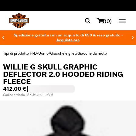
web accessibility
(0)
Spedizione gratuita con un acquisto di €50 & reso gratuito -
Acquista ora
Tipi di prodotto H-D
Uomo
Giacche e gilet
Giacche da moto
/
/
/
WILLIE G SKULL GRAPHIC
DEFLECTOR 2.0 HOODED RIDING
FLEECE
412,00 €
|
Codice articolo | SKU: 98101-25VM