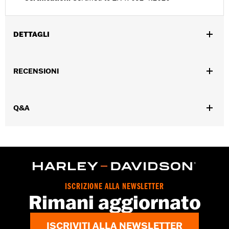
DETTAGLI
Genere:
Uomo
RECENSIONI
Collezione:
Willie G Skull
,
,
Caratteristiche funzionali:
Ventilato
Antivento
Chiusura
,
,
anteriore con cerniera a doppio cursore
Tasche con cerniera
,
,
Q&A
Protezione inclusa
Tasche per protezioni
Resistente
,
,
allâ€™abrasione
Riflettente
Con cappuccio
GARANZIA:
2 year limited warranty – Go to
www.h-
d.com/warranty
for full details
,
Shop To Be:
Cool
Warm
Origine:
Imported
ISCRIZIONE ALLA NEWSLETTER
Rimani aggiornato
ISCRIVITI ALLA NEWSLETTER