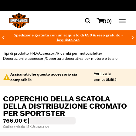
web accessibility
(0)
Spedizione gratuita con un acquisto di €50 & reso gratuito -
Acquista ora
Tipi di prodotto H-D
Accessori
Ricambi per motociclette
/
/
/
Decorazioni e accessori
Copertura decorativa per motore e telaio
/
Verifica la
Assicurati che questo accessorio sia
compatibilità
compatibile
COPERCHIO DELLA SCATOLA
DELLA DISTRIBUZIONE CROMATO
PER SPORTSTER
766,00 €
|
Codice articolo | SKU: 25213-04