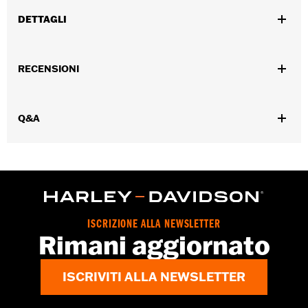
DETTAGLI
Per modelli XL '04-'22.
Venduti singolarmente:
Ciascuno
RECENSIONI
Contenuto della confezione:
Solo boccole
GARANZIA:
,,,,,,,,,,,,,,,,,,,,,,,,,,,,,,,,,,,,,,,,,,,,,,,,,,,,,,,,,,,,,,,,,,,,
NOTE:
La rimozione e l’installazione delle coperture motore può
Q&A
richiedere l’acquisto di nuove guarnizioni. Per
informazioni rivolgersi a un concessionario.
ISCRIZIONE ALLA NEWSLETTER
Rimani aggiornato
ISCRIVITI ALLA NEWSLETTER