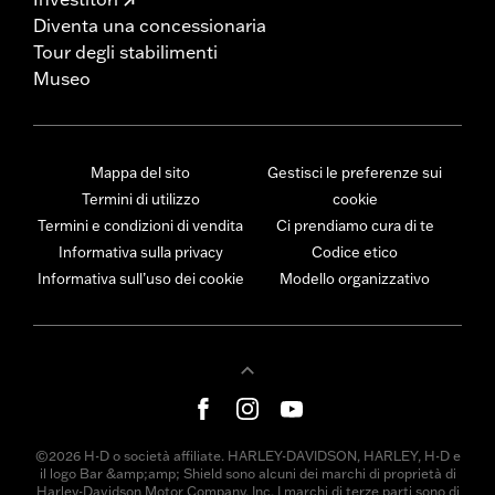
Diventa una concessionaria
Tour degli stabilimenti
Museo
Mappa del sito
Gestisci le preferenze sui
Termini di utilizzo
cookie
Termini e condizioni di vendita
Ci prendiamo cura di te
Informativa sulla privacy
Codice etico
Informativa sull’uso dei cookie
Modello organizzativo
©2026 H-D o società affiliate. HARLEY-DAVIDSON, HARLEY, H-D e
il logo Bar &amp;amp; Shield sono alcuni dei marchi di proprietà di
Harley-Davidson Motor Company, Inc. I marchi di terze parti sono di