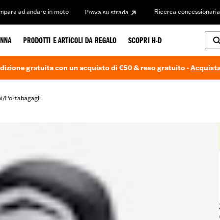
Impara ad andare in moto
Ricerca concessionaria
Prova su strada
NNA
PRODOTTI E ARTICOLI DA REGALO
SCOPRI H-D
dizione gratuita con un acquisto di €50 & reso gratuito -
Acquista
i
Portabagagli
/