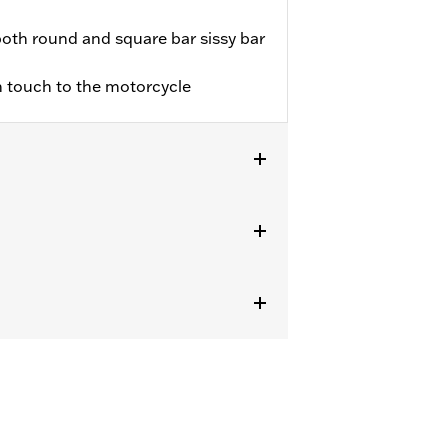
th round and square bar sissy bar
sh touch to the motorcycle
elli Dyna '06-'17 (esclusi FXDF,
e FXSTD) e FLST, FLSTC, FLSTNSE,
 as a seat or exceeding this capacity
rious injury.