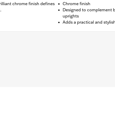
lliant chrome finish defines
Chrome finish
.
Designed to complement bo
uprights
Adds a practical and styli
XL1200CX) dotati di supporti laterali H-D® Detachables™, mod
porti laterali rimovibili, Softail® '84-'05 (esclusi FLSTN 
pporti laterali rimovibili.
a seat. Do not exceed the fender rack weight capacity. Using
blems which could result in loss of control and death or se