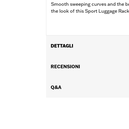
Smooth sweeping curves and the bri
the look of this Sport Luggage Rack
DETTAGLI
Per modelli XL da '04 in poi (escluso 
FXDFSE e FXDWG '10-'17) dotati di sup
RECENSIONI
FLSTSC '06-'17 e FLSTF '06 dotati di su
Istruzioni di installazione
Lunghezza:
Q&A
9.75 Inches
Larghezza:
10 Inches
ATTENZIONE:
Do not use this rack as 
could cause handling pro