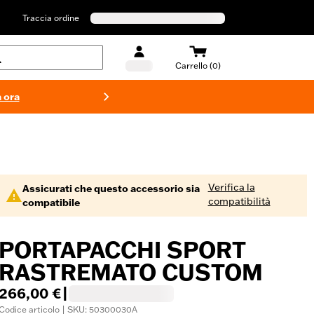
Traccia ordine
Carrello (0)
 ora
Costumi d
Verifica la
Assicurati che questo accessorio sia
compatibilità
compatibile
PORTAPACCHI SPORT
RASTREMATO CUSTOM
266,00 €
|
Codice articolo | SKU: 50300030A