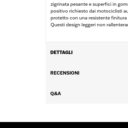
zigrinata pesante e superfici in gom
positivo richiesto dai motociclisti a
protetto con una resistente finitura
Questi design leggeri non rallentera
DETTAGLI
Per modelli Softail FL dal ’18 in poi d
Istruzioni di installazione
RECENSIONI
Collezione:
Switchback
GARANZIA:
Garanzia limitata di 1 ann
Q&A