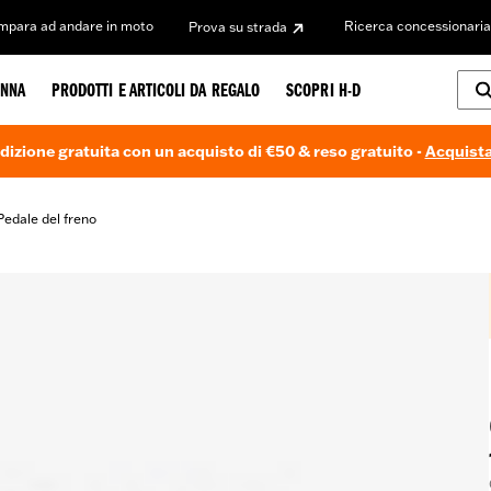
Impara ad andare in moto
Ricerca concessionaria
Prova su strada
NNA
PRODOTTI E ARTICOLI DA REGALO
SCOPRI H-D
dizione gratuita con un acquisto di €50 & reso gratuito -
Acquista
Pedale del freno