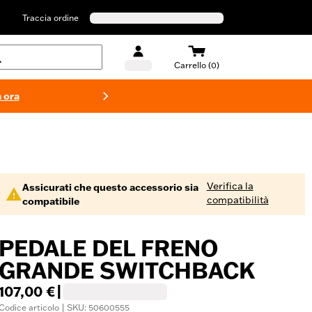
Traccia ordine
Carrello (0)
 ora
Costumi d
Verifica la
Assicurati che questo accessorio sia
compatibilità
compatibile
PEDALE DEL FRENO
GRANDE SWITCHBACK
107,00 €
|
Codice articolo | SKU: 50600555