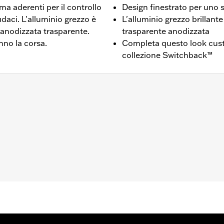
ma aderenti per il controllo
Design finestrato per uno 
udaci. L'alluminio grezzo è
L'alluminio grezzo brillante
 anodizzata trasparente.
trasparente anodizzata
nno la corsa.
Completa questo look custo
collezione Switchback™
otati di pedana guidatore.
o – Visitare la pagina
www.h-d.com/warranty
per tutti i detta