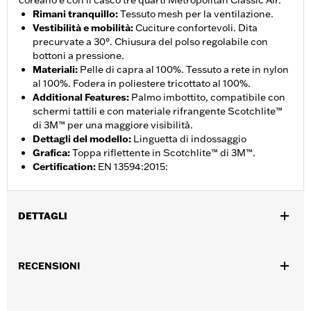
coreano e con il casco tre quarti Metropolitan Classic Air.
Rimani tranquillo
:
Tessuto mesh per la ventilazione.
Vestibilità e mobilità
:
Cuciture confortevoli. Dita
precurvate a 30°. Chiusura del polso regolabile con
bottoni a pressione.
Materiali
:
Pelle di capra al 100%. Tessuto a rete in nylon
al 100%. Fodera in poliestere tricottato al 100%.
Additional Features
:
Palmo imbottito, compatibile con
schermi tattili e con materiale rifrangente Scotchlite™
di 3M™ per una maggiore visibilità.
Dettagli del modello
:
Linguetta di indossaggio
Grafica
:
Toppa riflettente in Scotchlite™ di 3M™.
Certification
:
EN 13594:2015:
DETTAGLI
Genere:
Uomo
RECENSIONI
Caratteristiche funzionali:
Compatibile con schermi
,
,
,
touchscreen
Riflettente
Dita precurvate
Cuciture comfort
GARANZIA:
Garanzia limitata di 2 anni - Visitare
www.h-