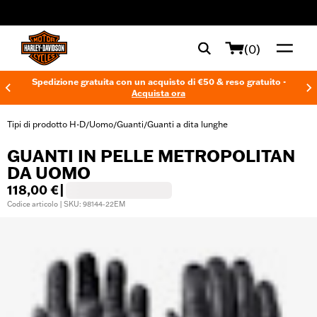
web accessibility
(0)
Spedizione gratuita con un acquisto di €50 & reso gratuito -
Acquista ora
Tipi di prodotto H-D
Uomo
Guanti
Guanti a dita lunghe
/
/
/
GUANTI IN PELLE METROPOLITAN
DA UOMO
118,00 €
|
Codice articolo | SKU: 98144-22EM