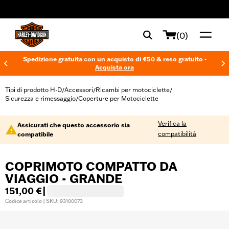
web accessibility
(0)
Spedizione gratuita con un acquisto di €50 & reso gratuito -
Acquista ora
Tipi di prodotto H-D
Accessori
Ricambi per motociclette
/
/
/
Sicurezza e rimessaggio
Coperture per Motociclette
/
Verifica la
Assicurati che questo accessorio sia
compatibilità
compatibile
COPRIMOTO COMPATTO DA
VIAGGIO - GRANDE
151,00 €
|
Codice articolo | SKU: 93100073