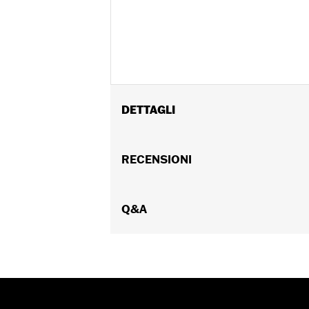
DETTAGLI
Per diversi kit di bulloneria di fissaggi
presente catalogo o alla sezione Part
RECENSIONI
Istruzioni di installazione
Venduti singolarmente:
Coppia
Contenuto della confezione:
Q&A
Coperch