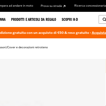
Impara ad andare in moto
Ricerca concessionaria
Prova su strada
NNA
PRODOTTI E ARTICOLI DA REGALO
SCOPRI H-D
dizione gratuita con un acquisto di €50 & reso gratuito -
Acquista
ssori
Cover e decorazioni retroteno
/