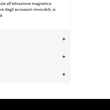
zie all’attrazione magnetica
e degli accessori rimovibili, si
tà
e delle compatibilità inserita nel