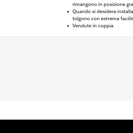
rimangono in posizione gra
Quando si desidera installar
tolgono con estrema facili
Vendute in coppia
o opzionali. Per ulteriori dettagli, fare riferimento alla matric
i e accessori del sito www.harley-davidson.com.
i per punti di ancoraggio