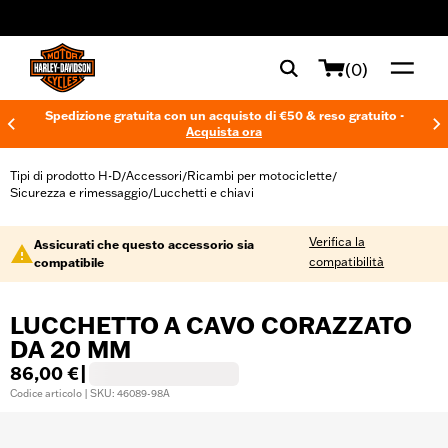
web accessibility
(0)
Spedizione gratuita con un acquisto di €50 & reso gratuito -
Acquista ora
Tipi di prodotto H-D
Accessori
Ricambi per motociclette
/
/
/
Sicurezza e rimessaggio
Lucchetti e chiavi
/
Verifica la
Assicurati che questo accessorio sia
compatibilità
compatibile
LUCCHETTO A CAVO CORAZZATO
DA 20 MM
86,00 €
|
Codice articolo | SKU: 46089-98A