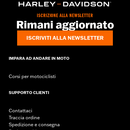
può provocare lesioni gravi o morte.
NOTE:
Il servizio di registrazione e sostituzione “KEY SAFE”
viene fornito dalla ditta produttrice del lucchetto. Le
ISCRIZIONE ALLA NEWSLETTER
informazioni sono incluse nell’imballaggio del prodotto.
Rimani aggiornato
ISCRIVITI ALLA NEWSLETTER
IMPARA AD ANDARE IN MOTO
Corsi per motociclisti
SUPPORTO CLIENTI
Contattaci
Traccia ordine
Spedizione e consegna