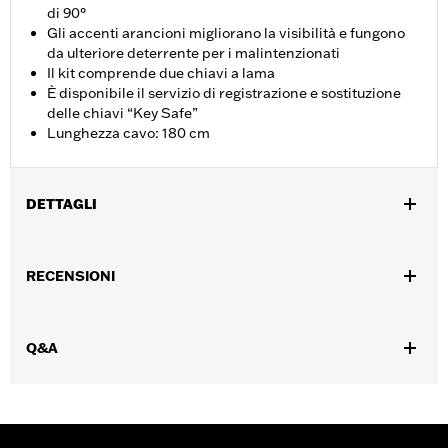
di 90°
Gli accenti arancioni migliorano la visibilità e fungono
da ulteriore deterrente per i malintenzionati
Il kit comprende due chiavi a lama
È disponibile il servizio di registrazione e sostituzione
delle chiavi “Key Safe”
Lunghezza cavo: 180 cm
DETTAGLI
Interfono
Venduti singolarmente:
Ciascuno
RECENSIONI
Lunghezza:
72 Inches
UDM lunghezza materiale:
Pollici
Contenuto della confezione:
Cavo con lucchetto, estremità
Q&A
arancione e 2 chiavi a lama. Per questo articolo è disponibile
programma di registrazione e sostituzione chiavi “Key Safe”
ATTENZIONE:
Prima di adoperare la motocicletta, rimuovere il
lucchetto. La mancata rimozione del lucchetto