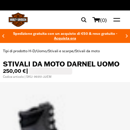
web accessibility
(0)
Spedizione gratuita con un acquisto di €50 & reso gratuito -
Acquista ora
Tipi di prodotto H-D
Uomo
Stivali e scarpe
Stivali da moto
/
/
/
STIVALI DA MOTO DARNEL UOMO
250,00 €
|
Codice articolo | SKU: 99351-22EM