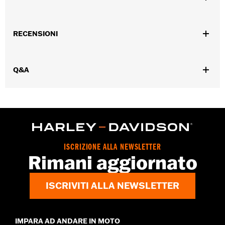
Genere:
Uomo
RECENSIONI
Caratteristiche funzionali:
Fabbricazione con guardolo
GARANZIA:
Garanzia del produttore Wolverine Worldwide –
Visitare la pagina
www.h-d.com/warranty
per le informazioni
Q&A
complete
Origine:
D’importazione
Dimension Description:
Altezza gambale: 20,3 cm/ Altezza
tacco 2,5 cm
ISCRIZIONE ALLA NEWSLETTER
Rimani aggiornato
ISCRIVITI ALLA NEWSLETTER
IMPARA AD ANDARE IN MOTO