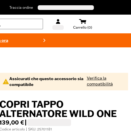
Traccia ordine
Carrello (0)
 ora
Costumi d
Verifica la
Assicurati che questo accessorio sia
compatibilità
compatibile
COPRI TAPPO
ALTERNATORE WILD ONE
139,00 €
|
Codice articolo | SKU: 25701181