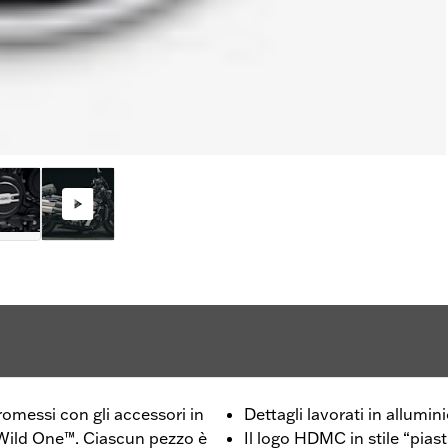
omessi con gli accessori in
Dettagli lavorati in allumin
e Wild One™. Ciascun pezzo è
Il logo HDMC in stile “pias