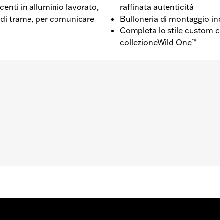
ccenti in alluminio lavorato,
raffinata autenticità
à di trame, per comunicare
Bulloneria di montaggio in
Completa lo stile custom co
collezioneWild One™
1250S dal '21 in poi, RH975S dal '23 in poi, RA1250SE dal '
io alternatore, anello di tenuta e istruzioni per l’installazio
,,,,,,,,,,,