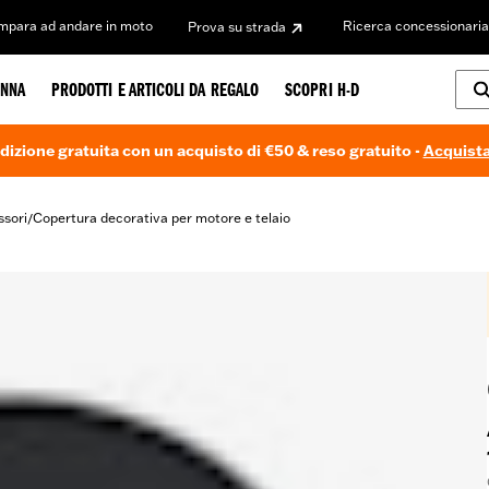
Impara ad andare in moto
Ricerca concessionaria
Prova su strada
NNA
PRODOTTI E ARTICOLI DA REGALO
SCOPRI H-D
dizione gratuita con un acquisto di €50 & reso gratuito -
Acquista
ssori
Copertura decorativa per motore e telaio
/