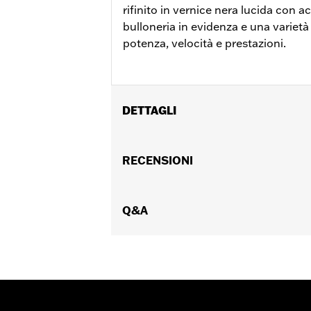
rifinito in vernice nera lucida con a
bulloneria in evidenza e una variet
potenza, velocità e prestazioni.
DETTAGLI
Per modelli RA1250, RA1250S, RH975, RH
Istruzioni di installazione
RECENSIONI
Venduti singolarmente:
Ciascuno
Contenuto della confezione:
Coperch
GARANZIA:
Q&A
,,,,,,,,,,,,,,,,,,,,,,,,,,,,,,,,,,,,,,,,,,,,,,,,