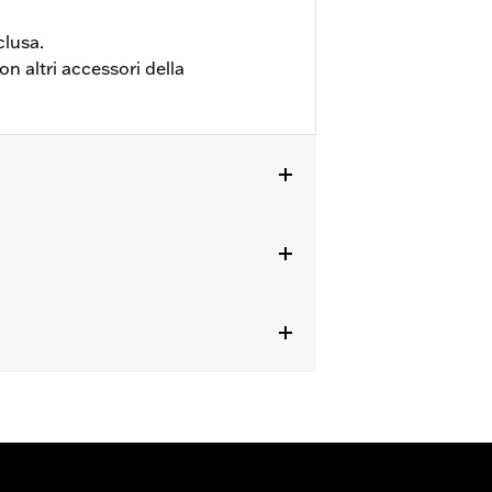
clusa.
n altri accessori della
24 in poi e RA1250ST dal '25 in poi.
ne