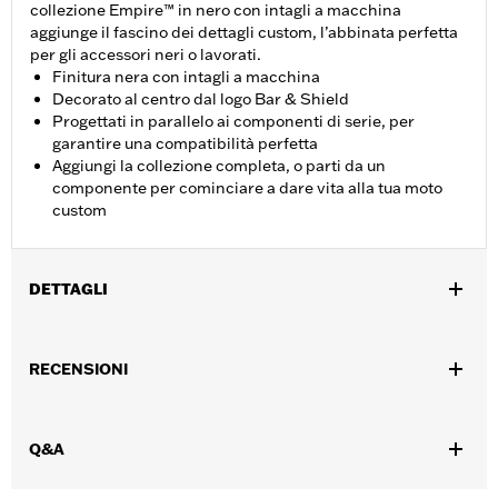
collezione Empire™ in nero con intagli a macchina
aggiunge il fascino dei dettagli custom, l’abbinata perfetta
per gli accessori neri o lavorati.
Finitura nera con intagli a macchina
Decorato al centro dal logo Bar & Shield
Progettati in parallelo ai componenti di serie, per
garantire una compatibilità perfetta
Aggiungi la collezione completa, o parti da un
componente per cominciare a dare vita alla tua moto
custom
DETTAGLI
Per modelli con motore Milwaukee-Eight® dal '17 in poi (esclusi
modelli FLHXSE e FLTRXSE dal '23 in poi, FLHX, FLTRX e
RECENSIONI
FLTRXSTSE dal '24 in poi e FLTRXRRSE dal '25 in poi).
Istruzioni di installazione
Collezione:
Empire
Q&A
Venduti singolarmente:
Ciascuno
Contenuto della confezione:
Coperchio fasatura e istruzioni di