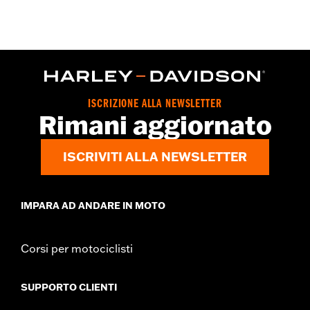
installazione
GARANZIA:
,,,,,,,,,,,,,,,,,,,,,,,,,,,,,,,,,,,,,,,,,,,,,,,,,,,,,,,,,,,,,,
NOTE:
La rimozione e l’installazione delle coperture motore può
richiedere l’acquisto di nuove guarnizioni. Per
informazioni rivolgersi a un concessionario.
ISCRIZIONE ALLA NEWSLETTER
Rimani aggiornato
ISCRIVITI ALLA NEWSLETTER
IMPARA AD ANDARE IN MOTO
Corsi per motociclisti
SUPPORTO CLIENTI