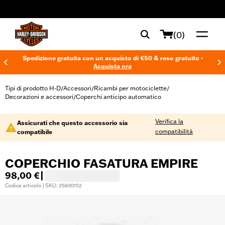
web accessibility
(0)
Spedizione gratuita con un acquisto di €50 & reso gratuito -
Acquista ora
Tipi di prodotto H-D
Accessori
Ricambi per motociclette
/
/
/
Decorazioni e accessori
Coperchi anticipo automatico
/
Verifica la
Assicurati che questo accessorio sia
compatibilità
compatibile
COPERCHIO FASATURA EMPIRE
98,00 €
|
Codice articolo | SKU: 25600152