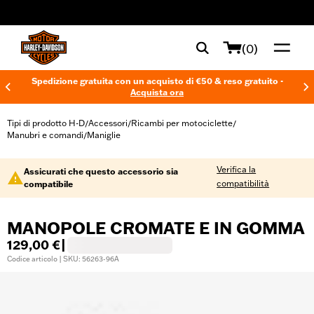
web accessibility
(0)
Spedizione gratuita con un acquisto di €50 & reso gratuito -
Acquista ora
Tipi di prodotto H-D
Accessori
Ricambi per motociclette
/
/
/
Manubri e comandi
Maniglie
/
Verifica la
Assicurati che questo accessorio sia
compatibilità
compatibile
MANOPOLE CROMATE E IN GOMMA
129,00 €
|
Codice articolo | SKU: 56263-96A