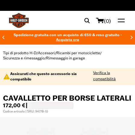
web accessibility
(0)
Spedizione gratuita con un acquisto di €50 & reso gratuito -
Acquista ora
Tipi di prodotto H-D
Accessori
Ricambi per motociclette
/
/
/
Sicurezza e rimessaggio
Rimessaggio in garage
/
Verifica la
Assicurati che questo accessorio sia
compatibilità
compatibile
CAVALLETTO PER BORSE LATERALI
172,00 €
|
Codice articolo | SKU: 94778-10