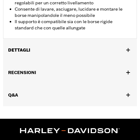
regolabili per un corretto livellamento
Consente di lavare, asciugare, lucidare e montare le
borse manipolandole il meno possibile
Il supporto è compatibile sia con le borse rigide
standard che con quelle allungate
DETTAGLI
Per modelli Touring '95-'16 dotati di borse laterali standard e
allungate.
RECENSIONI
Istruzioni di installazione
Venduti singolarmente:
Ciascuno
Contenuto della confezione:
Cavalletto solo per rimessaggio
Q&A