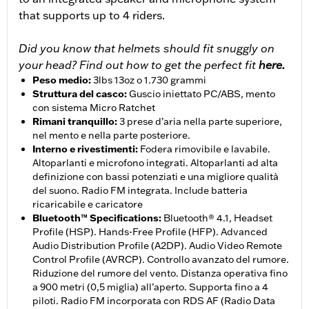
that supports up to 4 riders.
Did you know that helmets should fit snuggly on
your head? Find out how to get the perfect fit
here.
Peso medio
:
3lbs 13oz o 1.730 grammi
Struttura del casco
:
Guscio iniettato PC/ABS, mento
con sistema Micro Ratchet
Rimani tranquillo
:
3 prese d’aria nella parte superiore,
nel mento e nella parte posteriore.
Interno e rivestimenti
:
Fodera rimovibile e lavabile.
Altoparlanti e microfono integrati. Altoparlanti ad alta
definizione con bassi potenziati e una migliore qualità
del suono. Radio FM integrata. Include batteria
ricaricabile e caricatore
Bluetooth™ Specifications
:
Bluetooth® 4.1, Headset
Profile (HSP). Hands-Free Profile (HFP). Advanced
Audio Distribution Profile (A2DP). Audio Video Remote
Control Profile (AVRCP). Controllo avanzato del rumore.
Riduzione del rumore del vento. Distanza operativa fino
a 900 metri (0,5 miglia) all’aperto. Supporta fino a 4
piloti. Radio FM incorporata con RDS AF (Radio Data