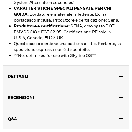
System Alternate Frequencies).
CARATTERISTICHE SPECIALI PENSATE PER CHI
GUIDA
:
Bordature e materiale riflettente. Borsa
portacasco inclusa. Produttore e certificazione: Sena.
Produttore e certificazione
:
SENA, omologato DOT
FMVSS 218 e ECE 22-05. Certificazione RF solo in
U.S.A, Canada, EU27, UK
Questo casco contiene una batteria al litio. Pertanto, la
spedizione espressa non è disponibile.
**Not optimized for use with Skyline OS**
DETTAGLI
Genere:
Uomo
,
RECENSIONI
Caratteristiche funzionali:
Ventilato
Include batteria
,
,
,
ricaricabile
Include caricabatterie
Interno rimovibile
Riflettente
Q&A
GARANZIA:
Garanzia limitata di 2 anni – Visitare la pagina
www.h-d.com/warranty
per le informazioni complete