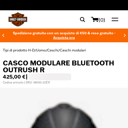
web accessibility
(0)
Spedizione gratuita con un acquisto di €50 & reso gratuito -
Acquista ora
Tipi di prodotto H-D
Uomo
Caschi
Caschi modulari
/
/
/
CASCO MODULARE BLUETOOTH
OUTRUSH R
425,00 €
|
Codice articolo | SKU: 98100-22EX