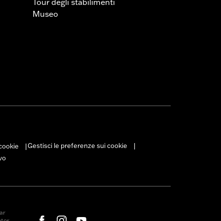
gi in vigore.
Tour degli stabilimenti
Museo
Gestisci le preferenze sui cookie
 cookie
|
|
vo
ar
otor