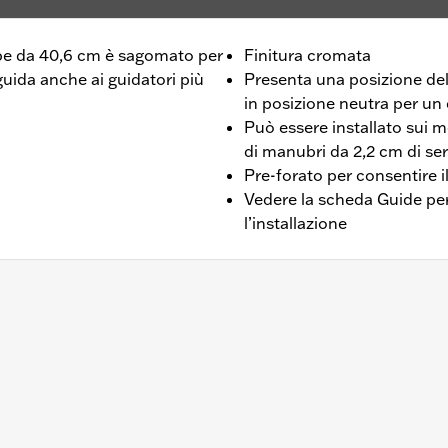
e da 40,6 cm è sagomato per
Finitura cromata
guida anche ai guidatori più
Presenta una posizione dell
in posizione neutra per un
Può essere installato sui mo
di manubri da 2,2 cm di ser
Pre-forato per consentire i
Vedere la scheda Guide per 
l’installazione
lusi i veicoli dotati di kit di aggancio rimovibili H-D a 4 pun
acquisto separato di un kit di riser per manubrio da 1,25 poll
nstallazione aggiuntivi.
ation Requirements