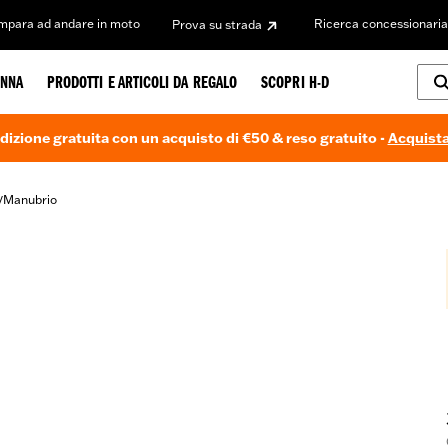
Impara ad andare in moto
Ricerca concessionaria
Prova su strada
NNA
PRODOTTI E ARTICOLI DA REGALO
SCOPRI H-D
dizione gratuita con un acquisto di €50 & reso gratuito -
Acquista
Manubrio
/