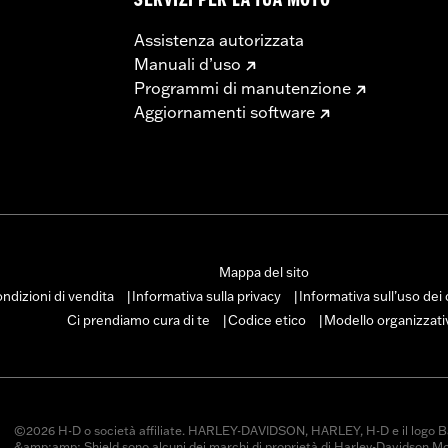
locali per assicurarti che la tua moto sia conforme alle leg
SERVIZI PER LA TUA MOTO
Assistenza autorizzata
Manuali d’uso
Programmi di manutenzione
Aggiornamenti software
Mappa del sito
ndizioni di vendita
Informativa sulla privacy
Informativa sull’uso dei
|
|
Ci prendiamo cura di te
Codice etico
Modello organizzati
|
|
©2026 H-D o società affiliate. HARLEY-DAVIDSON, HARLEY, H-D e il logo B
&amp;amp; Shield sono alcuni dei marchi di proprietà di Harley-Davidson M