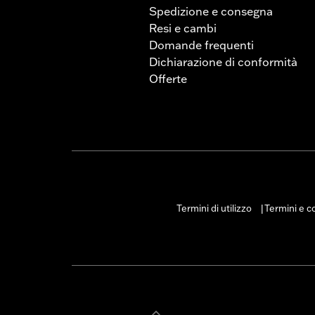
manubrio. Consulta le normative 
Spedizione e consegna
Resi e cambi
Domande frequenti
Dichiarazione di conformità
Offerte
Termini di utilizzo
Termini e co
|