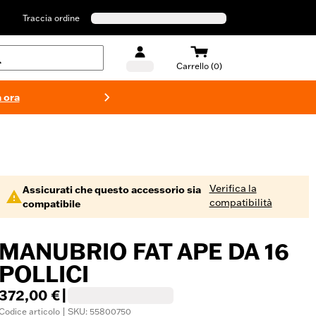
Traccia ordine
Carrello (0)
 ora
Costumi d
Verifica la
Assicurati che questo accessorio sia
compatibilità
compatibile
MANUBRIO FAT APE DA 16
POLLICI
372,00 €
|
Codice articolo | SKU: 55800750