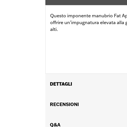
Questo imponente manubrio Fat Ap
offrire un’impugnatura elevata alla 
alti.
DETTAGLI
Adatto ai modelli Road King '14-'20, esc
manubrio da 1,0 pollici richiederanno l'
RECENSIONI
l'acquisto separato di componenti di i
Istruzioni di installazione
Harley-Davidson Handlebar Install
Q&A