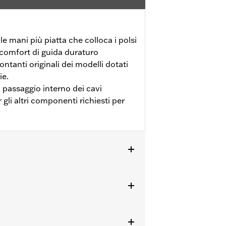
e mani più piatta che colloca i polsi
 comfort di guida duraturo
ntanti originali dei modelli dotati
ie.
l passaggio interno dei cavi
gli altri componenti richiesti per
ti. I modelli originariamente dotati di
ici. Tutti i modelli richiedono