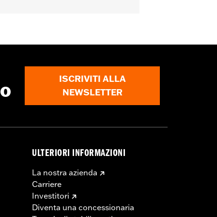
ISCRIVITI ALLA
to
NEWSLETTER
zione
ULTERIORI INFORMAZIONI
La nostra azienda
Carriere
chiedere una modifica del cavo della
Investitori
rme che limitano l'altezza del
Diventa una concessionaria