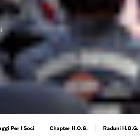
l
ggi Per I Soci
Chapter H.O.G.
Raduni H.O.G.