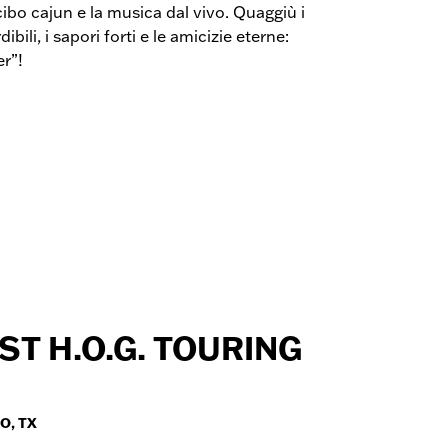
ibo cajun e la musica dal vivo. Quaggiù i
ili, i sapori forti e le amicizie eterne:
er”!
ST H.O.G. TOURING
O, TX