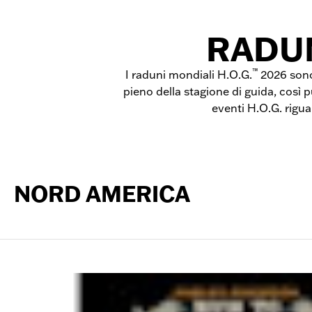
RADUN
™
I raduni mondiali H.O.G.
2026 sono 
pieno della stagione di guida, così
eventi H.O.G. riguar
NORD AMERICA