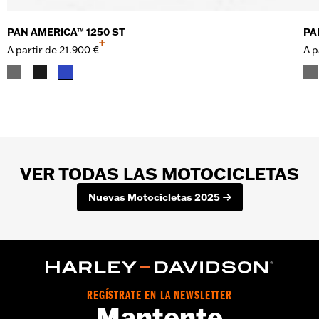
PAN AMERICA™ 1250 ST
PA
+
A partir de
21.900 €
A p
VER TODAS LAS MOTOCICLETAS
Nuevas Motocicletas 2025
REGÍSTRATE EN LA NEWSLETTER
Mantente