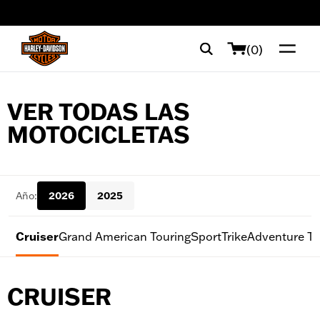
web accessibility
(0)
VER TODAS LAS
MOTOCICLETAS
Año:
2026
2025
Cruiser
Grand American Touring
Sport
Trike
Adventure To
CRUISER