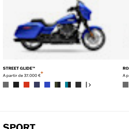
STREET GLIDE™
RO
+
A partir de
37.000 €
A p
SPORT