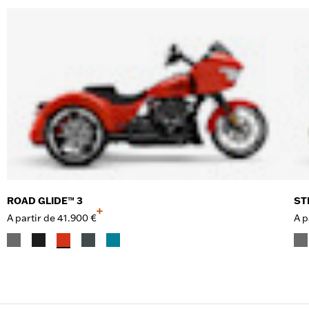
ROAD GLIDE™ 3
ST
+
A partir de
41.900 €
A p