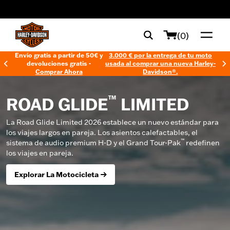
web accessibility
(0)
Envío gratis a partir de 50€ y
3.000 € por la entrega de tu moto
devoluciones gratis -
usada al comprar una nueva Harley-
Comprar Ahora
Davidson®.
™
ROAD GLIDE
LIMITED
La Road Glide Limited 2026 establece un nuevo estándar para
los viajes largos en pareja. Los asientos calefactables, el
™
sistema de audio premium H-D y el Grand Tour-Pak
redefinen
los viajes en pareja.
Explorar La Motocicleta