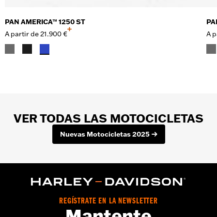
PAN AMERICA™ 1250 ST
PA
+
A partir de
21.900 €
A p
VER TODAS LAS MOTOCICLETAS
Nuevas Motocicletas 2025
REGÍSTRATE EN LA NEWSLETTER
Mantente