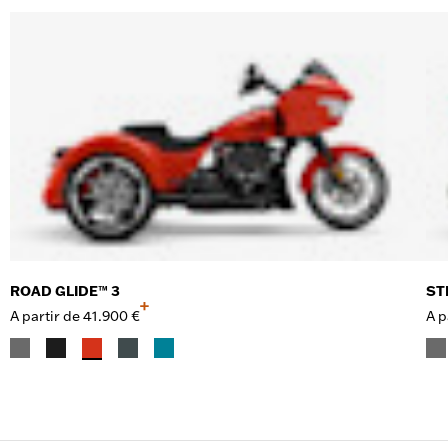
ROAD GLIDE™ 3
ST
+
A partir de
41.900 €
A p