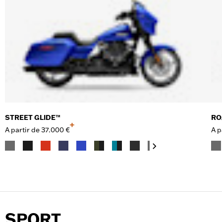
STREET GLIDE™
RO
+
A partir de
37.000 €
A p
SPORT