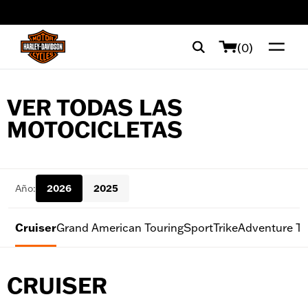
web accessibility
(0)
VER TODAS LAS
MOTOCICLETAS
Año:
2026
2025
Cruiser
Grand American Touring
Sport
Trike
Adventure To
CRUISER