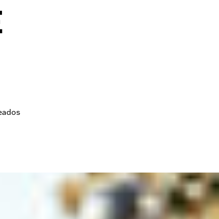
E
leados