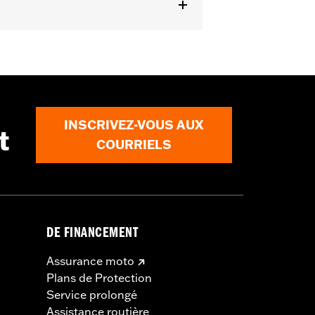
tent l’achat séparé de la pièce no
régleur Pro Street ou le système de
 aux modèles californiens, achetez
INSCRIVEZ-VOUS AUX
t
COURRIELS
ails
e® ne peuvent pas circuler sur la
DE FINANCEMENT
 fermé. Ces pièces de performance sont
vente ou l'utilisation en Californie
Assurance moto
ur la falsification peuvent également
Plans de Protection
 Eagle® ne sont destinés qu'à une
Service prolongé
Assistance routière