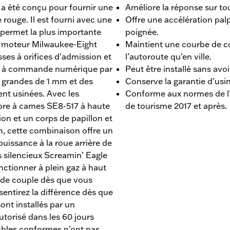
a été conçu pour fournir une
Améliore la réponse sur tou
 rouge. Il est fourni avec une
Offre une accélération palp
 permet la plus importante
poignée.
t moteur Milwaukee-Eight
Maintient une courbe de co
ses à orifices d’admission et
l’autoroute qu’en ville.
e à commande numérique par
Peut être installé sans avoi
 grandes de 1 mm et des
Conserve la garantie d’usin
t usinées. Avec les
Conforme aux normes de l’
rbre à cames SE8-517 à haute
de tourisme 2017 et après.
ion et un corps de papillon et
, cette combinaison offre un
puissance à la roue arrière de
 silencieux Screamin’ Eagle
nctionner à plein gaz à haut
n de couple dès que vous
 sentirez la différence dès que
ont installés par un
torisé dans les 60 jours
embles conformes n’ont pas