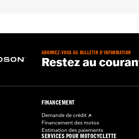
no de pièce 37000258. Les modèles CVO 2018 et 2019 nécessi
nt un calibrage du module de commande du moteur avec le 
 concession, pour une installation correcte. Ne convient pas
re recommandée:
Oui
du moteur requis:
Oui
ABONNEZ-VOUS AU BULLETIN D'INFORMATION
onglet Configuration ci-dessus pour plus de détails
Restez au couran
tage:
Stage IV
glet Description ci-dessus pour plus de détails
– Accédez à
www.h-d.com/warranty
pour obtenir tous les dét
 de l’EPA dans 49 États américains
iées avec certains produits Performance de Screamin’ Eagl
FINANCEMENT
s, leur utilisation est limitée aux compétitions sur circuit
ains. Conforme aux normes EPA mais NON conforme pour la 
Demande de crédit
 de contrôles de pollution. Les directives de la Californie s
Financement des motos
alités importantes. Les produits Performance de Screamin'
Estimation des paiements
SERVICES POUR MOTOCYCLETTE