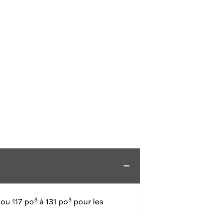
3
3
ou 117 po
à 131 po
pour les