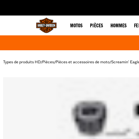
web accessibility
MOTOS
PIÈCES
HOMMES
F
Types de produits HD
Pièces
Pièces et accessoires de moto
Screamin' Eagl
/
/
/