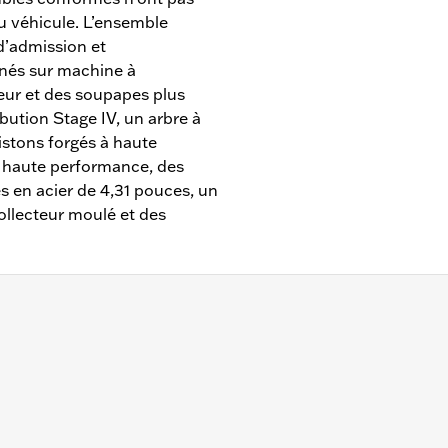
du véhicule. L’ensemble
d’admission et
nés sur machine à
ur et des soupapes plus
bution Stage IV, un arbre à
istons forgés à haute
 haute performance, des
s en acier de 4,31 pouces, un
ollecteur moulé et des
 et après équipés d’un moteur Milwaukee-Eight 114 ou 117 p
pas aux modèles FLHXSE, FLTRXSE de 2023 et après, FLHX
 FLHXL, FLHXLSE, FLHXSTSE et FLTRXL de 2026 et après.
pe à huile de grande capacité n° de pièce 62400247. Trous