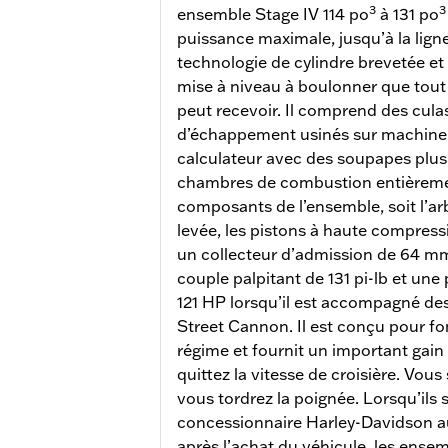
3
3
ensemble Stage IV 114 po
à 131 po
puissance maximale, jusqu’à la ligne
technologie de cylindre brevetée et
mise à niveau à boulonner que tou
peut recevoir. Il comprend des culas
d’échappement usinés sur machin
calculateur avec des soupapes plus
chambres de combustion entièremen
composants de l’ensemble, soit l’a
levée, les pistons à haute compress
un collecteur d’admission de 64 mm
couple palpitant de 131 pi-lb et une 
121 HP lorsqu’il est accompagné des
Street Cannon. Il est conçu pour fo
régime et fournit un important gai
quittez la vitesse de croisière. Vous
vous tordrez la poignée. Lorsqu’ils s
concessionnaire Harley-Davidson au
après l’achat du véhicule, les ens