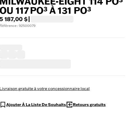
MILWAUKEE-EIGHT 114 PO³
OU 117 PO³ À 131 PO³
5 187,00 $
|
Référence : 92500079
Livraison gratuite à votre concessionnaire local
Ajouter À La Liste De Souhaits
Retours gratuits