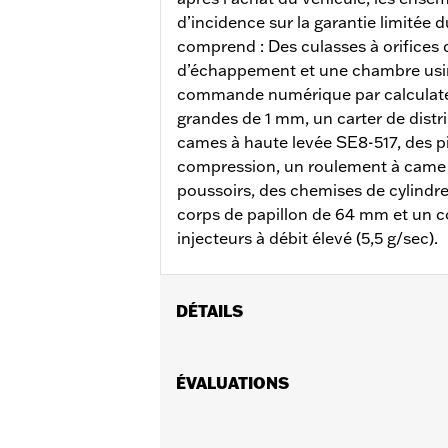
d’incidence sur la garantie limitée 
comprend : Des culasses à orifices 
d’échappement et une chambre usi
commande numérique par calculate
grandes de 1 mm, un carter de distri
cames à haute levée SE8-517, des p
compression, un roulement à came
poussoirs, des chemises de cylindre
corps de papillon de 64 mm et un c
injecteurs à débit élevé (5,5 g/sec).
DÉTAILS
Convient aux modèles de tourisme 2017
pas aux modèles Trike. Ne convient 
ÉVALUATIONS
FLHXU, FLTRXRRSE de 2025 et après,
nécessitent l’achat séparé d’une pom