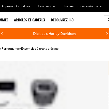
Apprenez à conduire
Essai routier
Trouver un concessionnaire
EMMES
ARTICLES ET CADEAUX
DÉCOUVREZ H-D
Dickies x Harley-Davidson
e Performance
Ensembles à grand alésage
/