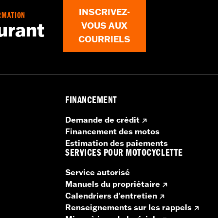
INSCRIVEZ-
RMATION
urant
VOUS AUX
figuration pour plus de détails
COURRIELS
 à deux voies, grilles et instructions d’installation
 – Accédez à
www.h-d.com/warranty
pour obtenir tous l
 4.3 et Boom! Box 6.5 GT nécessitent une mise à niveau 
e bonne performance audio. Les véhicules équipés de r
FINANCEMENT
des performances audio optimales.
Trouver le dernier logi
Demande de crédit
Financement des motos
Estimation des paiements
SERVICES POUR MOTOCYCLETTE
Service autorisé
Manuels du propriétaire
Calendriers d'entretien
Renseignements sur les rappels