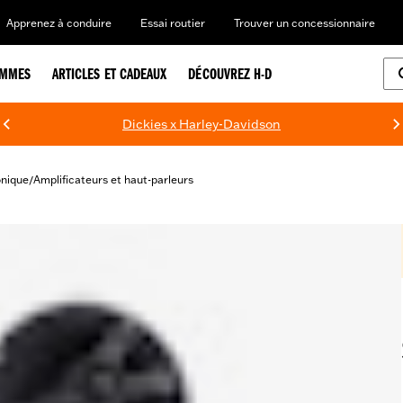
Apprenez à conduire
Essai routier
Trouver un concessionnaire
EMMES
ARTICLES ET CADEAUX
DÉCOUVREZ H-D
Dickies x Harley-Davidson
onique
Amplificateurs et haut-parleurs
/