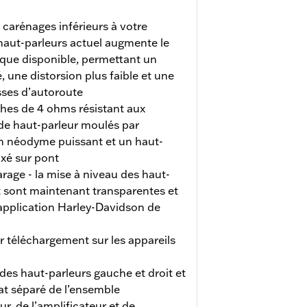
 carénages inférieurs à votre
haut-parleurs actuel augmente le
ique disponible, permettant un
 une distorsion plus faible et une
esses d’autoroute
ches de 4 ohms résistant aux
de haut-parleur moulés par
en néodyme puissant et un haut-
ixé sur pont
garage - la mise à niveau des haut-
nt sont maintenant transparentes et
’application Harley-Davidson de
r téléchargement sur les appareils
des haut-parleurs gauche et droit et
chat séparé de l’ensemble
ur, de l’amplificateur et de