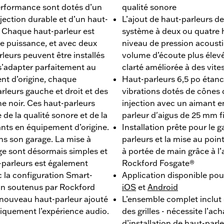
erformance sont dotés d’un
qualité sonore
jection durable et d’un haut-
L’ajout de haut-parleurs de
t. Chaque haut-parleur est
système à deux ou quatre 
de puissance, et avec deux
niveau de pression acoust
rleurs peuvent être installés
volume d’écoute plus élevé,
s’adapter parfaitement au
clarté améliorée à des vit
nt d’origine, chaque
Haut-parleurs 6,5 po étan
leurs gauche et droit et des
vibrations dotés de cônes 
ne noir. Ces haut-parleurs
injection avec un aimant 
de la qualité sonore et de la
parleur d'aigus de 25 mm f
nts en équipement d’origine.
Installation prête pour le 
ans son garage. La mise à
parleurs et la mise au poi
age sont désormais simples et
à portée de main grâce à l
-parleurs est également
Rockford Fosgate®
c la configuration Smart-
Application disponible pou
son soutenus par Rockford
iOS
et
Android
nouveau haut-parleur ajouté
L’ensemble complet inclut 
iquement l’expérience audio.
des grilles - nécessite l’a
d’installation de haut-parle