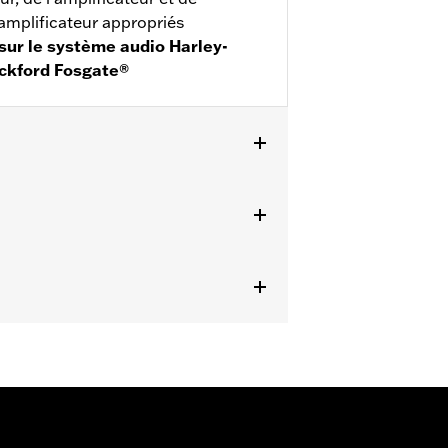
’amplificateur appropriés
sur le système audio Harley-
ckford Fosgate®
LHX, FLTRX et FLTRXSTSE 2024 et
inférieur refroidi par air.
achat séparé de l’ensemble
ateur appropriés. Les modèles
numéro de pièce 76001100 pour
 également l’achat séparé du boîtier
D’usine sur les modèles