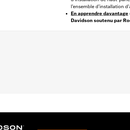
l’ensemble d’installation d
En apprendre davantage
Davidson soutenu par Ro
2014 à 2025 (sauf FLHXSE et FLTRXSE 2023 et après, F
 2025 et après) équipés d’un Tour-Pak ou d’un carénage 
-Glide 2014 et après équipés de Tour-Pak. Nécessite l’
’amplificateur et de l’ensemble d’installation d’amplific
cessitent l’achat séparé du faisceau de câbles CVO 
r-Pak. Les bas de carénage refroidis par air nécessitent
arénage de couleur assortie numéro de pièce 57100233. 