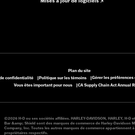
Mises à jour de logiciels
Plan du site
Gérer les préférences
de confidentialité
Politique sur les témoins
|
|
Vous êtes important pour nous
CA Supply Chain Act Annual R
|
©2026 H-D ou ses sociétés affiliées. HARLEY-DAVIDSON, HARLEY, H-D et 
Bar &amp; Shield sont des marques de commerce de Harley-Davidson M
Company, Inc. Toutes les autres marques de commerce appartiennent à 
propriétaires respectifs.