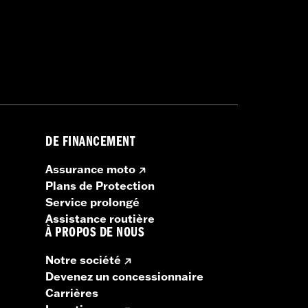
es détails
par l’appareil Digital Technician II
adios Boom Box GTS nécessitent le
DE FINANCEMENT
ciel.
Assurance moto
Plans de Protection
Service prolongé
Assistance routière
À PROPOS DE NOUS
Notre société
Devenez un concessionnaire
Carrières