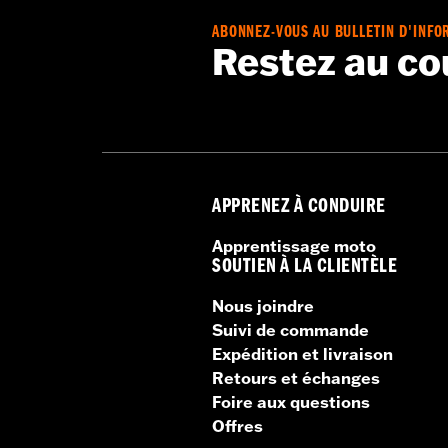
Imperméable à l’eau:
Oui
Impédance:
4 ohms
ABONNEZ-VOUS AU BULLETIN D'INFO
Restez au co
Sensibilité:
88dB ±2dB
Vendues séparément:
Consulter Con
Vendues en unités:
Paire
Contenu de la boîte:
2 haut-parleurs
GARANTIE:
Garantie limitée de 1 an
NOTES:
Véhicules dotés de Boom! Box
du concessionnaire pour un
APPRENEZ À CONDUIRE
tout dernier logiciel pour 
Apprentissage moto
SOUTIEN À LA CLIENTÈLE
Nous joindre
Suivi de commande
Expédition et livraison
Retours et échanges
Foire aux questions
Offres