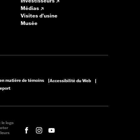
Investisseurs
Médias
Visites d'usine
Musée
 en matière de témoins
Accessibilité du Web
|
|
eport
le logo
otor
leurs