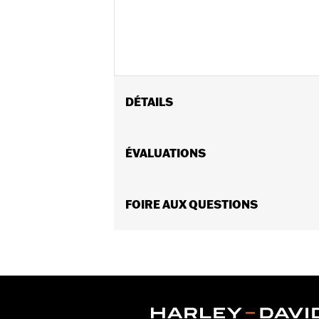
DÉTAILS
Convient aux modèles de tourisme 
après, ainsi que FLHXU et FLTRXRRSE
ÉVALUATIONS
Convient également aux modèles Tri
d’installation de haut-parleur, de l
FLHTKSE, FLTRUSE et FLHTCUTGSE né
FOIRE AUX QUESTIONS
l’installation des haut-parleurs Tou
avant du haut-parleur des bas de c
FLHTCUTGSE 2022 et après.
Instructions d’installation
Rockford Fosgate Fitment Guide
Taille du fichier audio:
6,5 po