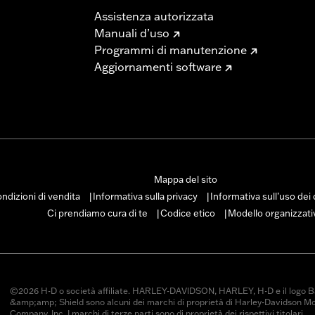
Assistenza autorizzata
Manuali d’uso
Programmi di manutenzione
Aggiornamenti software
Mappa del sito
ndizioni di vendita
Informativa sulla privacy
Informativa sull’uso dei
|
|
Ci prendiamo cura di te
Codice etico
Modello organizzati
|
|
©2026 H-D o società affiliate. HARLEY-DAVIDSON, HARLEY, H-D e il logo B
&amp;amp; Shield sono alcuni dei marchi di proprietà di Harley-Davidson M
Company, Inc. I marchi di terze parti sono di proprietà dei rispettivi titolari.