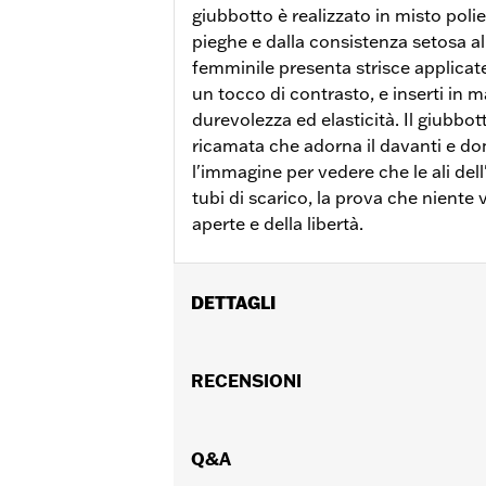
giubbotto è realizzato in misto polie
pieghe e dalla consistenza setosa a
femminile presenta strisce applicat
un tocco di contrasto, e inserti in 
durevolezza ed elasticità. Il giubbott
ricamata che adorna il davanti e do
l'immagine per vedere che le ali del
tubi di scarico, la prova che niente
aperte e della libertà.
DETTAGLI
Genere:
Donna
Caratteristiche funzionali:
RECENSIONI
Chiusura 
GARANZIA:
Garanzia limitata di 2 anni
Origine:
Articolo d'importazione
Q&A