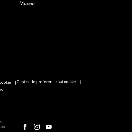
Museo
Gestisci le preferenze sui cookie
 cookie
|
|
vo
ar
otor