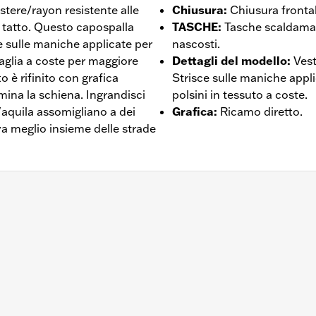
stere/rayon resistente alle
Chiusura
:
Chiusura frontal
l tatto. Questo capospalla
TASCHE
:
Tasche scaldamani
e sulle maniche applicate per
nascosti.
maglia a coste per maggiore
Dettagli del modello
:
Vest
o è rifinito con grafica
Strisce sulle maniche appli
mina la schiena. Ingrandisci
polsini in tessuto a coste.
l'aquila assomigliano a dei
Grafica
:
Ricamo diretto.
 va meglio insieme delle strade
a cerniera sul davanti
 – Visitare la pagina
www.h-d.com/warranty
per le informaz