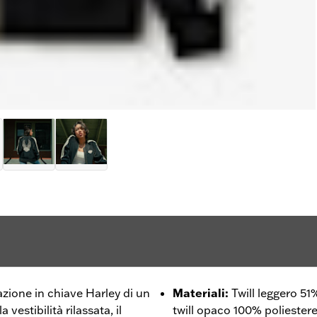
azione in chiave Harley di un
Materiali
:
Twill leggero 51
vestibilità rilassata, il
twill opaco 100% poliestere