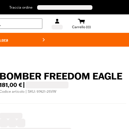
Traccia ordine
Carrello (0)
 ora
Costumi d
BOMBER FREEDOM EAGLE
181,00 €
|
Codice articolo | SKU: 97421-25VW