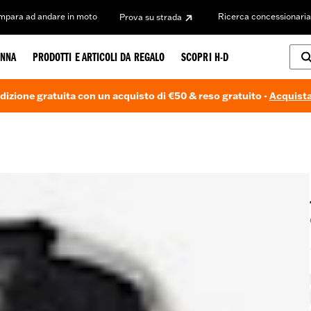
Impara ad andare in moto
Ricerca concessionaria
Prova su strada
NNA
PRODOTTI E ARTICOLI DA REGALO
SCOPRI H-D
dizione gratuita con un acquisto di €50 & reso gratuito -
Acquista