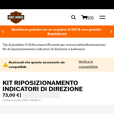
web accessibility
(0)
Spedizione gratuita con un acquisto di €50 & reso gratuito -
Acquista ora
Tipi di prodotto H-D
Accessori
Ricambi per motociclette
Illuminazione
/
/
/
/
Kit di riposizionamento indicatori di direzione e bulloneria
Verifica la
Assicurati che questo accessorio sia
compatibilità
compatibile
KIT RIPOSIZIONAMENTO
INDICATORI DI DIREZIONE
73,00 €
|
Codice articolo | SKU: 54296-11