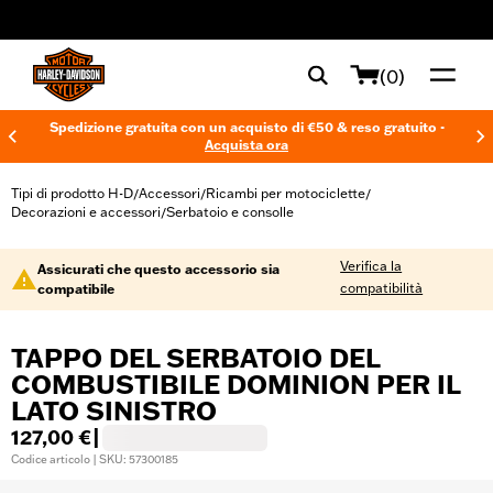
web accessibility
(0)
Spedizione gratuita con un acquisto di €50 & reso gratuito -
Acquista ora
Tipi di prodotto H-D
Accessori
Ricambi per motociclette
/
/
/
Decorazioni e accessori
Serbatoio e consolle
/
Verifica la
Assicurati che questo accessorio sia
compatibilità
compatibile
TAPPO DEL SERBATOIO DEL
COMBUSTIBILE DOMINION PER IL
LATO SINISTRO
127,00 €
|
Codice articolo | SKU: 57300185