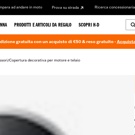
Impara ad andare in moto
Ricerca concessionaria
Prova su strada
NNA
PRODOTTI E ARTICOLI DA REGALO
SCOPRI H-D
dizione gratuita con un acquisto di €50 & reso gratuito -
Acquista
ssori
Copertura decorativa per motore e telaio
/