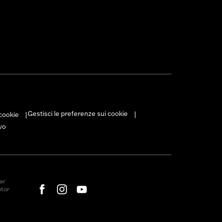
Gestisci le preferenze sui cookie
 cookie
|
|
vo
ar
otor