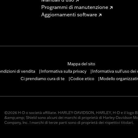
Programmi di manutenzione
Aggiornamenti software
Mappa del sito
ndizioni di vendita
Informativa sulla privacy
Informativa sull’uso dei
|
|
Ci prendiamo cura di te
Codice etico
Modello organizzati
|
|
©2026 H-D o società affiliate. HARLEY-DAVIDSON, HARLEY, H-D e il logo B
&amp;amp; Shield sono alcuni dei marchi di proprietà di Harley-Davidson M
Company, Inc. I marchi di terze parti sono di proprietà dei rispettivi titolari.