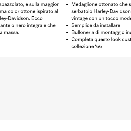
 spazzolato, e sulla maggior
Medaglione ottonato che si
ma color ottone ispirato al
serbatoio Harley-Davidson,
rley-Davidson. Ecco
vintage con un tocco mod
llante o nero integrale che
Semplice da installare
la massa.
Bulloneria di montaggio in
Completa questo look custo
collezione ‘66
n Max dal ‘21 in poi.
io alternatore, anello di tenuta e istruzioni per l’installazio
,,,,,,,,,,,,,,,,,,,