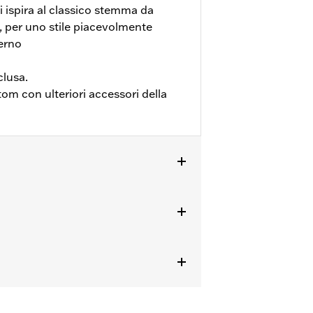
 ispira al classico stemma da
 per uno stile piacevolmente
erno
clusa.
m con ulteriori accessori della
ne