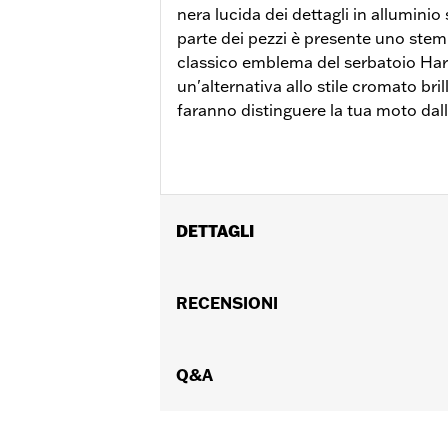
nera lucida dei dettagli in alluminio
parte dei pezzi è presente uno stem
classico emblema del serbatoio Ha
un'alternativa allo stile cromato bri
faranno distinguere la tua moto dal
DETTAGLI
Per modelli dotati di motore Revolutio
Istruzioni di installazione
RECENSIONI
Collezione:
Collezione ’66
Venduti singolarmente:
Ciascuno
Contenuto della confezione:
Q&A
Coperch
GARANZIA:
,,,,,,,,,,,,,,,,,,,,,,,,,,,,,,,,,,,,,,,,,,,,,,,,