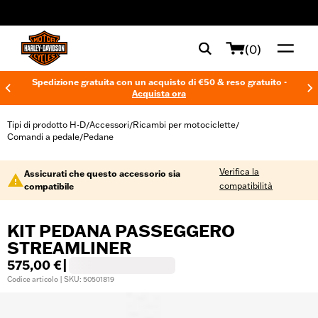
web accessibility
(0)
Spedizione gratuita con un acquisto di €50 & reso gratuito -
Acquista ora
Tipi di prodotto H-D
Accessori
Ricambi per motociclette
/
/
/
Comandi a pedale
Pedane
/
Verifica la
Assicurati che questo accessorio sia
compatibilità
compatibile
KIT PEDANA PASSEGGERO
STREAMLINER
575,00 €
|
Codice articolo | SKU: 50501819