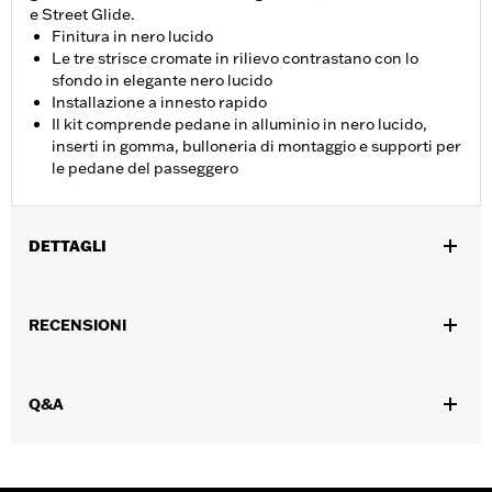
e Street Glide.
Finitura in nero lucido
Le tre strisce cromate in rilievo contrastano con lo
sfondo in elegante nero lucido
Installazione a innesto rapido
Il kit comprende pedane in alluminio in nero lucido,
inserti in gomma, bulloneria di montaggio e supporti per
le pedane del passeggero
DETTAGLI
Per modelli Touring dal '93 in poi (tranne FLTRXRRSE dal '25 in
poi). Non compatibile con modelli Trike.
RECENSIONI
Istruzioni di installazione
Collezione:
Streamliner
Posizione guidatore:
Passeggero
Q&A
Forma:
Ala a freccia
Venduti singolarmente:
Coppia
Contenuto della confezione:
Pedane destra e sinistra, appoggi