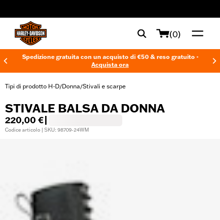
web accessibility
(0)
Spedizione gratuita con un acquisto di €50 & reso gratuito -
Acquista ora
Tipi di prodotto H-D
Donna
Stivali e scarpe
/
/
STIVALE BALSA DA DONNA
220,00 €
|
Codice articolo | SKU: 98709-24WM