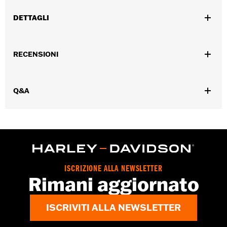
DETTAGLI
Genere:
Donna
RECENSIONI
Caratteristiche funzionali:
Fabbricazione con guardolo
GARANZIA:
Garanzia del produttore Wolverine Worldwide –
Visitare la pagina
www.h-d.com/warranty
per le informazioni
Q&A
complete
Origine:
D’importazione
Dimension Description:
ALTEZZA GAMBALE: 17,7 CM/
ALTEZZA TACCO: 3,8 cm
ISCRIZIONE ALLA NEWSLETTER
Rimani aggiornato
ISCRIVITI ALLA NEWSLETTER