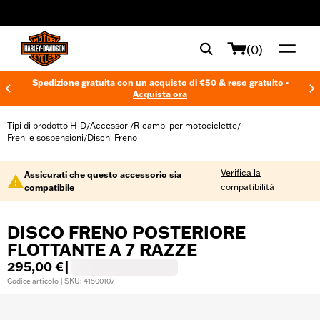
web accessibility
(0)
Spedizione gratuita con un acquisto di €50 & reso gratuito -
Acquista ora
Tipi di prodotto H-D
Accessori
Ricambi per motociclette
/
/
/
Freni e sospensioni
Dischi Freno
/
Verifica la
Assicurati che questo accessorio sia
compatibilità
compatibile
DISCO FRENO POSTERIORE
FLOTTANTE A 7 RAZZE
295,00 €
|
Codice articolo | SKU: 41500107