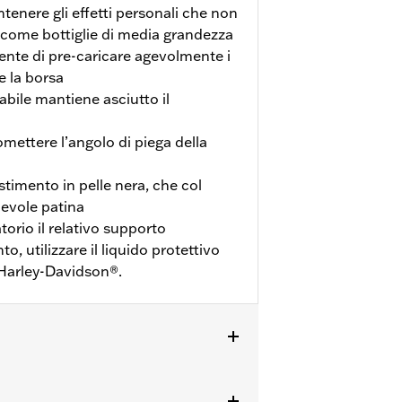
enere gli effetti personali che non
, come bottiglie di media grandezza
sente di pre-caricare agevolmente i
e la borsa
bile mantiene asciutto il
ettere l’angolo di piega della
stimento in pelle nera, che col
evole patina
atorio il relativo supporto
o, utilizzare il liquido protettivo
 Harley-Davidson®.
 separato della staffa P/N 90202533. I
istemazioni per il passeggero.