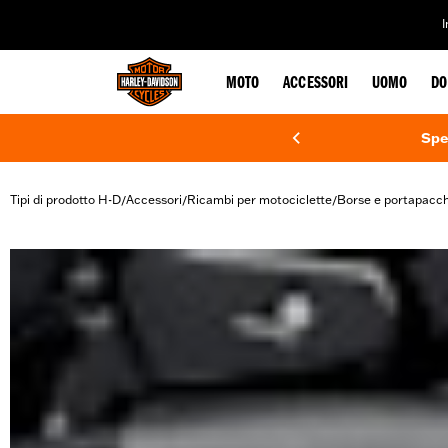
web accessibility
MOTO
ACCESSORI
UOMO
DO
Spe
Tipi di prodotto H-D
Accessori
Ricambi per motociclette
Borse e portapacch
/
/
/