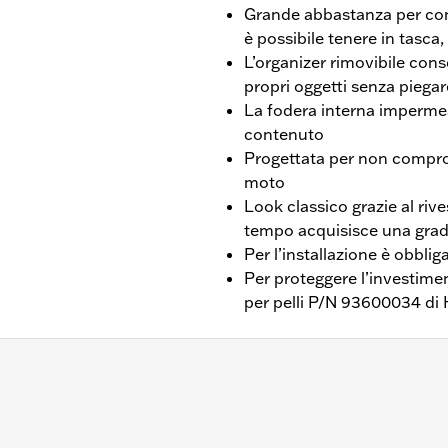
Grande abbastanza per cont
è possibile tenere in tasca
L’organizer rimovibile con
propri oggetti senza piegar
La fodera interna impermea
contenuto
Progettata per non comprom
moto
Look classico grazie al rive
tempo acquisisce una grad
Per l’installazione è obblig
Per proteggere l’investiment
per pelli P/N 93600034 di
H975 dal ‘22 in poi. I modelli RH1250S richiedono l'acquisto
eparato della staffa P/N 90202532. Non compatibile con le s