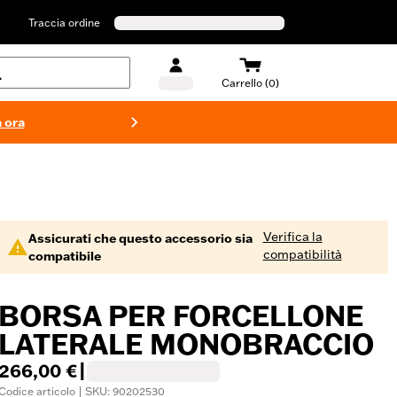
Traccia ordine
Carrello (0)
 ora
Costumi d
Verifica la
Assicurati che questo accessorio sia
compatibilità
compatibile
BORSA PER FORCELLONE
LATERALE MONOBRACCIO
266,00 €
|
Codice articolo | SKU: 90202530