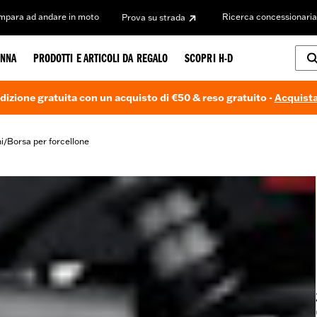
Impara ad andare in moto
Ricerca concessionaria
Prova su strada
NNA
PRODOTTI E ARTICOLI DA REGALO
SCOPRI H-D
dizione gratuita con un acquisto di €50 & reso gratuito -
Acquista
i
Borsa per forcellone
/