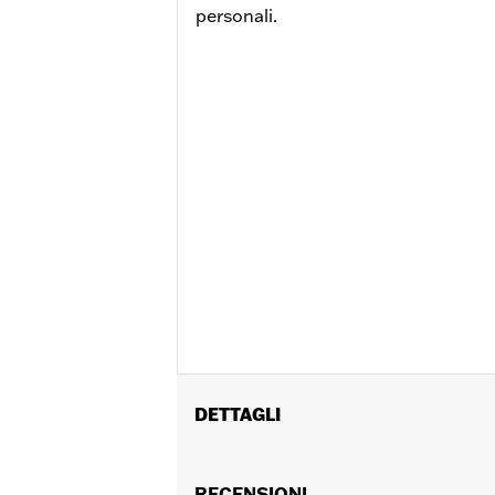
personali.
DETTAGLI
Per modelli RH1250S dal ‘21 in poi e R
modelli RH975 richiedono l'acquisto s
RECENSIONI