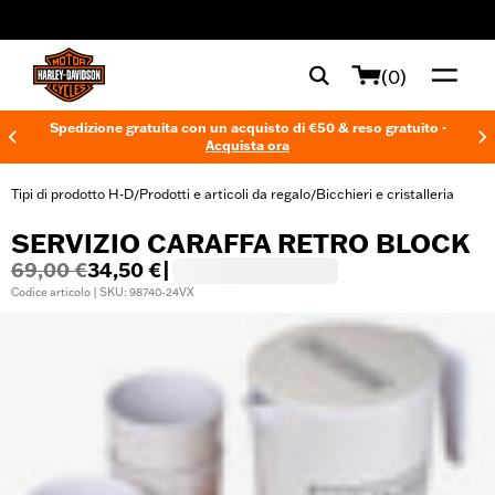
web accessibility
(0)
Spedizione gratuita con un acquisto di €50 & reso gratuito -
Acquista ora
Tipi di prodotto H-D
Prodotti e articoli da regalo
Bicchieri e cristalleria
/
/
SERVIZIO CARAFFA RETRO BLOCK
69,00 €
34,50 €
|
Codice articolo | SKU: 98740-24VX