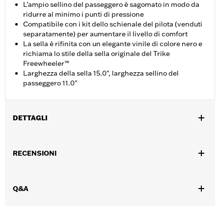
L’ampio sellino del passeggero è sagomato in modo da
ridurre al minimo i punti di pressione
Compatibile con i kit dello schienale del pilota (venduti
separatamente) per aumentare il livello di comfort
La sella è rifinita con un elegante vinile di colore nero e
richiama lo stile della sella originale del Trike
Freewheeler™
Larghezza della sella 15.0", larghezza sellino del
passeggero 11.0"
DETTAGLI
Adatto ai modelli FLRT e FLTRT dal '15 al '25.
Istruzioni di installazione
RECENSIONI
Venduti singolarmente:
Ciascuno
Materiale:
Vinile
Contenuto della confezione:
Sella, cinghia di appiglio e staffa
Q&A
Larghezza sellino:
11.0
UDM larghezza sellino:
Pollici