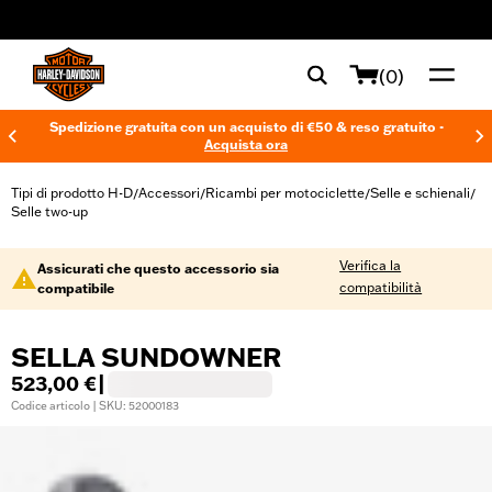
web accessibility
(0)
Spedizione gratuita con un acquisto di €50 & reso gratuito -
Acquista ora
Tipi di prodotto H-D
Accessori
Ricambi per motociclette
Selle e schienali
/
/
/
/
Selle two-up
Verifica la
Assicurati che questo accessorio sia
compatibilità
compatibile
SELLA SUNDOWNER
523,00 €
|
Codice articolo | SKU: 52000183