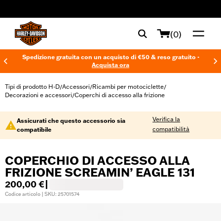
web accessibility
(0)
Spedizione gratuita con un acquisto di €50 & reso gratuito -
Acquista ora
Tipi di prodotto H-D
Accessori
Ricambi per motociclette
/
/
/
Decorazioni e accessori
Coperchi di accesso alla frizione
/
Verifica la
Assicurati che questo accessorio sia
compatibilità
compatibile
COPERCHIO DI ACCESSO ALLA
FRIZIONE SCREAMIN’ EAGLE 131
200,00 €
|
Codice articolo | SKU: 25701574