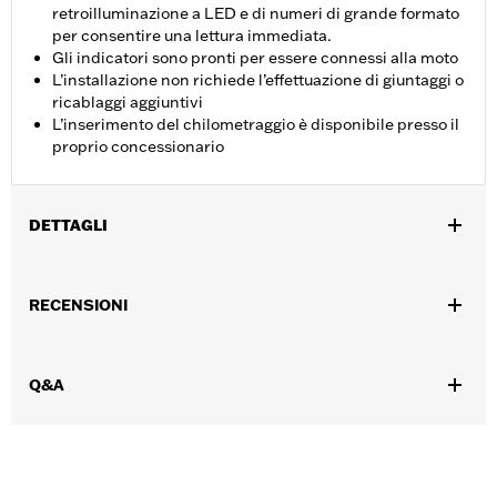
retroilluminazione a LED e di numeri di grande formato
per consentire una lettura immediata.
Gli indicatori sono pronti per essere connessi alla moto
L’installazione non richiede l’effettuazione di giuntaggi o
ricablaggi aggiuntivi
L’inserimento del chilometraggio è disponibile presso il
proprio concessionario
DETTAGLI
Per modelli Electra Glide®, Road Glide®, Street Glide® e Ultra
Limited™ dal '14 in poi. Di serie su alcuni modelli CVO™.
RECENSIONI
Tipo di illuminazione:
LUCE
Venduti singolarmente:
Ciascuno
Contenuto della confezione:
Un voltmetro
Q&A