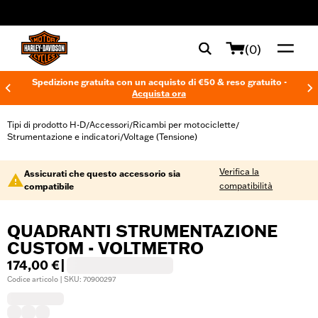
web accessibility
(0)
Spedizione gratuita con un acquisto di €50 & reso gratuito -
Acquista ora
Tipi di prodotto H-D
Accessori
Ricambi per motociclette
/
/
/
Strumentazione e indicatori
Voltage (Tensione)
/
Verifica la
Assicurati che questo accessorio sia
compatibilità
compatibile
QUADRANTI STRUMENTAZIONE
CUSTOM - VOLTMETRO
174,00 €
|
Codice articolo | SKU: 70900297