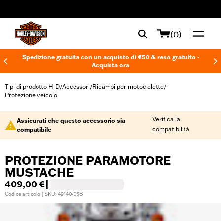
web accessibility
(0)
Spedizione gratuita con un acquisto di €50 & reso gratuito -
Acquista ora
Tipi di prodotto H-D
Accessori
Ricambi per motociclette
/
/
/
Protezione veicolo
Verifica la
Assicurati che questo accessorio sia
compatibilità
compatibile
PROTEZIONE PARAMOTORE
MUSTACHE
409,00 €
|
Codice articolo | SKU: 49140-05B