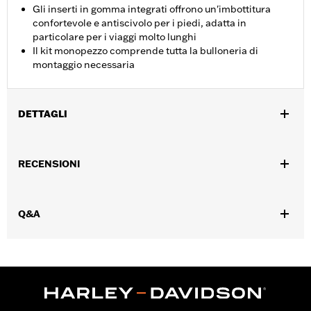
Gli inserti in gomma integrati offrono un'imbottitura
confortevole e antiscivolo per i piedi, adatta in
particolare per i viaggi molto lunghi
Il kit monopezzo comprende tutta la bulloneria di
montaggio necessaria
DETTAGLI
Per i modelli FL Softail '00-'17.
Istruzioni di installazione
RECENSIONI
Venduti singolarmente:
Ciascuno
Contenuto della confezione:
Protezione del motore,
poggiapiedi e bulloneria di montaggio
Q&A
ATTENZIONE:
In circostanze specifiche, come ad esempio nel
caso di una caduta da fermi o in una scivolata a
velocità estremamente contenuta, le protezioni
paramotore possono offrire una protezione
limitata alle gambe del motociclista e all’integrità
cosmetica del veicolo. Tuttavia, esse non sono
state costruite né concepite per offrire protezione