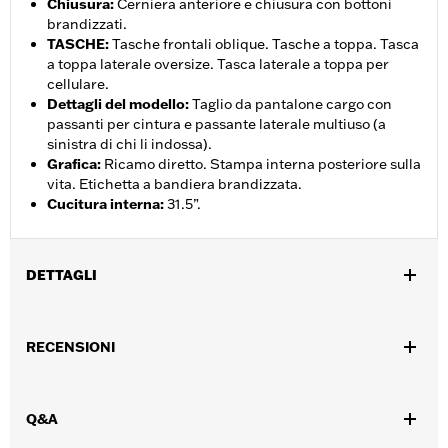
Chiusura
:
Cerniera anteriore e chiusura con bottoni
brandizzati.
TASCHE
:
Tasche frontali oblique. Tasche a toppa. Tasca
a toppa laterale oversize. Tasca laterale a toppa per
cellulare.
Dettagli del modello
:
Taglio da pantalone cargo con
passanti per cintura e passante laterale multiuso (a
sinistra di chi li indossa).
Grafica
:
Ricamo diretto. Stampa interna posteriore sulla
vita. Etichetta a bandiera brandizzata.
Cucitura interna
:
31.5”.
DETTAGLI
Genere:
Donna
RECENSIONI
GARANZIA:
Garanzia limitata di 2 anni – Visitare la pagina
www.h-d.com/warranty
per le informazioni complete
Origine:
Articolo d'importazione
Q&A