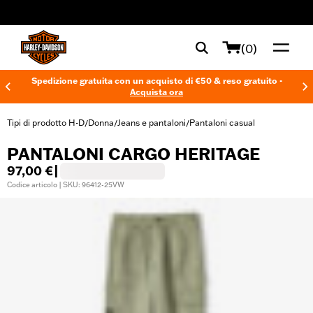
web accessibility
(0)
Spedizione gratuita con un acquisto di €50 & reso gratuito -
Acquista ora
Tipi di prodotto H-D
Donna
Jeans e pantaloni
Pantaloni casual
/
/
/
PANTALONI CARGO HERITAGE
97,00 €
|
Codice articolo | SKU: 96412-25VW