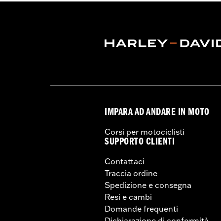
approvati o l’uso etero
negativamente sulla stabi
NOTE:
Harley-Davidson® consiglia l’us
IMPARA AD ANDARE IN MOTO
Corsi per motociclisti
SUPPORTO CLIENTI
Contattaci
Traccia ordine
Spedizione e consegna
Resi e cambi
Domande frequenti
Dichiarazione di conformità