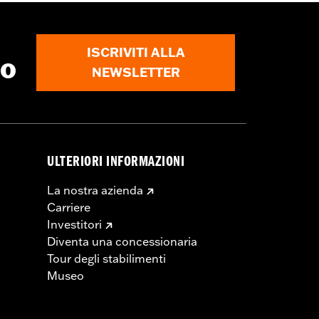
essa motocicletta possono incidere
i mortali.
e Dunlop®.
ISCRIVITI ALLA
to
NEWSLETTER
ULTERIORI INFORMAZIONI
La nostra azienda
Carriere
Investitori
Diventa una concessionaria
Tour degli stabilimenti
Museo