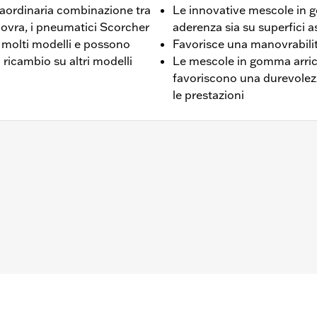
traordinaria combinazione tra
Le innovative mescole in 
novra, i pneumatici Scorcher
aderenza sia su superfici 
u molti modelli e possono
Favorisce una manovrabilit
 ricambio su altri modelli
Le mescole in gomma arricc
favoriscono una durevole
le prestazioni
L1200V ‘12-’16 e FXDWG ‘10-’17.
re
neumatico
te pneumatici approvati da H-D®. Rivolgersi a un concessi