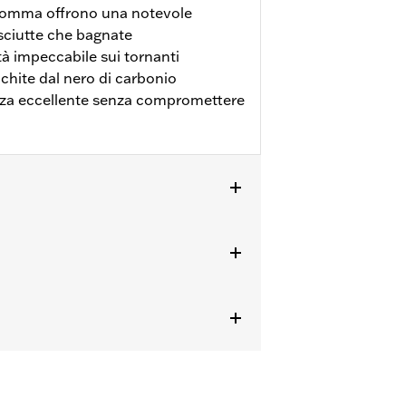
gomma offrono una notevole
asciutte che bagnate
à impeccabile sui tornanti
hite dal nero di carbonio
zza eccellente senza compromettere
onario H-D®. L’uso di pneumatici non