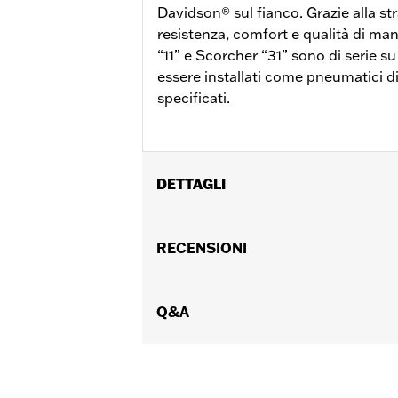
Davidson® sul fianco. Grazie alla s
resistenza, comfort e qualità di ma
“11” e Scorcher “31” sono di serie s
essere installati come pneumatici di
specificati.
DETTAGLI
Per modelli XL883C e 1200C ‘04-’10, X
Posizionamento sulla moto:
RECENSIONI
Anterio
Venduti singolarmente:
Ciascuno
Contenuto della confezione:
Solo p
Dimensione cerchio:
Q&A
2.15 x 21
UDM dimensione cerchio:
Pollici
Dimensioni pneumatico:
80/90-21
Battistrada:
Scorcher 31
ATTENZIONE:
Utilizzare esclusivamen