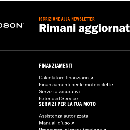
geneo di pneumatici approvati di diversi produttori sulla st
lità, arrivando a provocare possibili lesioni gravi o incident
ISCRIZIONE ALLA NEWSLETTER
o di camere d’aria e nastri per cerchi approvati Michelin® 
Rimani aggiorna
FINANZIAMENTI
Calcolatore finanziario
Finanziamenti per le motociclette
Servizi assicurativi
Extended Service
SERVIZI PER LA TUA MOTO
Assistenza autorizzata
Manuali d’uso
Programmi di manutenzione