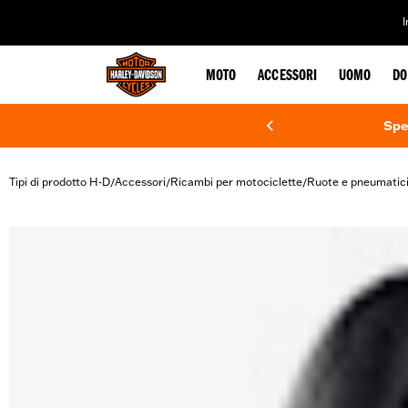
web accessibility
MOTO
ACCESSORI
UOMO
DO
Spe
Tipi di prodotto H-D
Accessori
Ricambi per motociclette
Ruote e pneumatic
/
/
/