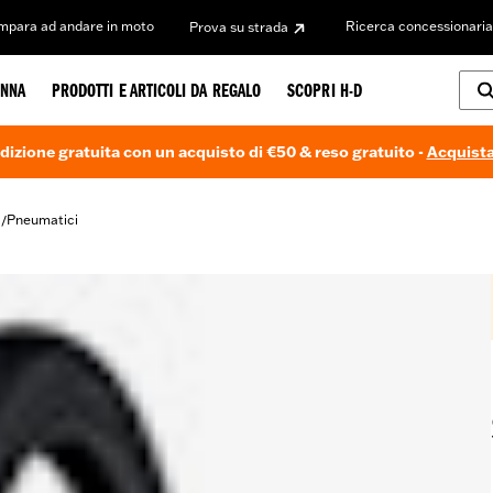
Impara ad andare in moto
Ricerca concessionaria
Prova su strada
NNA
PRODOTTI E ARTICOLI DA REGALO
SCOPRI H-D
dizione gratuita con un acquisto di €50 & reso gratuito -
Acquista
i
Pneumatici
/