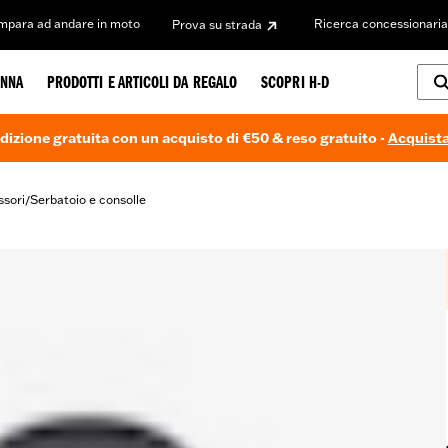
Impara ad andare in moto
Ricerca concessionaria
Prova su strada
NNA
PRODOTTI E ARTICOLI DA REGALO
SCOPRI H-D
dizione gratuita con un acquisto di €50 & reso gratuito -
Acquista
ssori
Serbatoio e consolle
/