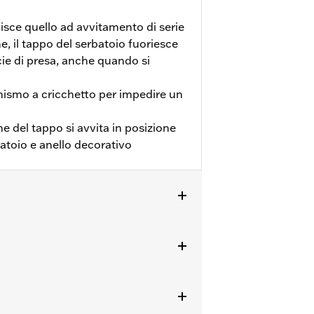
uisce quello ad avvitamento di serie
, il tappo del serbatoio fuoriesce
ie di presa, anche quando si
nismo a cricchetto per impedire un
eme del tappo si avvita in posizione
toio e anello decorativo
'24 in poi e FLSTFI dal '25 in poi.
ioni complete