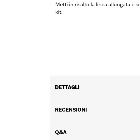
Metti in risalto la linea allungata e
kit.
DETTAGLI
Adatto ai modelli FLFBS, FLHCS, FLSB, 
Istruzioni di installazione
RECENSIONI
Venduti singolarmente:
Ciascuno
Contenuto della confezione:
Tappo de
GARANZIA:
Q&A
Garanzia limitata di 2 anni