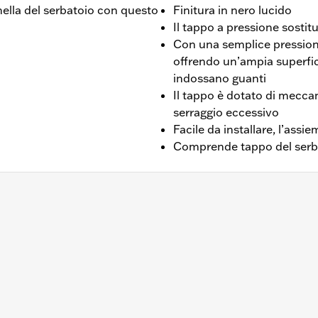
 snella del serbatoio con questo
Finitura in nero lucido
Il tappo a pressione sostit
Con una semplice pressione
offrendo un’ampia superfic
indossano guanti
Il tappo è dotato di mecca
serraggio eccessivo
Facile da installare, l’assi
Comprende tappo del serba
FXLRS, FXLRST dal '22 in poi, FXBR dal '23 in poi, FLI dal 
l serbatoio, anello di finitura e istruzioni di installazione
 – Visitare la pagina
www.h-d.com/warranty
per le informaz