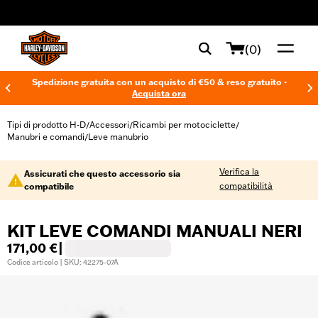
web accessibility
(0)
Spedizione gratuita con un acquisto di €50 & reso gratuito -
Acquista ora
Tipi di prodotto H-D
Accessori
Ricambi per motociclette
/
/
/
Manubri e comandi
Leve manubrio
/
Verifica la
Assicurati che questo accessorio sia
compatibilità
compatibile
KIT LEVE COMANDI MANUALI NERI
171,00 €
|
Codice articolo | SKU: 42275-07A