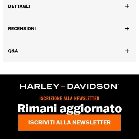
DETTAGLI
Per i modelli VRSC™ '06-'17.
Istruzioni di installazione
RECENSIONI
Venduti singolarmente:
Coppia
Contenuto della confezione:
Leve del freno e della frizione,
boccola per leva frizione, anelli di ritegno
Q&A
ISCRIZIONE ALLA NEWSLETTER
Rimani aggiornato
ISCRIVITI ALLA NEWSLETTER